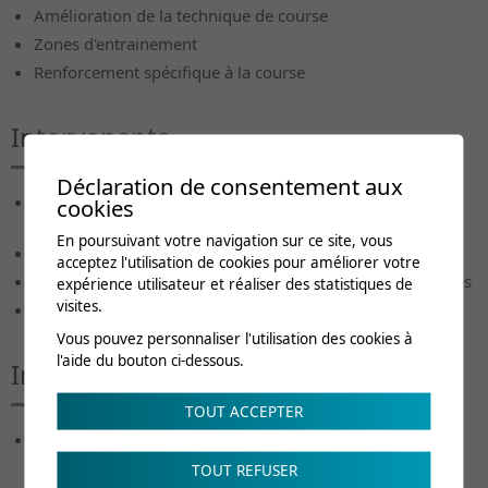
Amélioration de la technique de course
Zones d'entrainement
Renforcement spécifique à la course
Intervenants
Déclaration de consentement aux
M. Michaël Duc
, Master en entraînement, coordinateur
cookies
du service de médecine du sport
En poursuivant votre navigation sur ce site, vous
M. Grégory Quennoz
, Master en entraînement
acceptez l'utilisation de cookies pour améliorer votre
M. Allan Bonjour
, Master en activités physiques adaptées
expérience utilisateur et réaliser des statistiques de
visites.
Mme Sabine Loiseau,
Physiothérapeute du sport
Vous pouvez personnaliser l'utilisation des cookies à
l'aide du bouton ci-dessous.
Informations pratiques
TOUT ACCEPTER
Se présenter en habits de sport
TOUT REFUSER