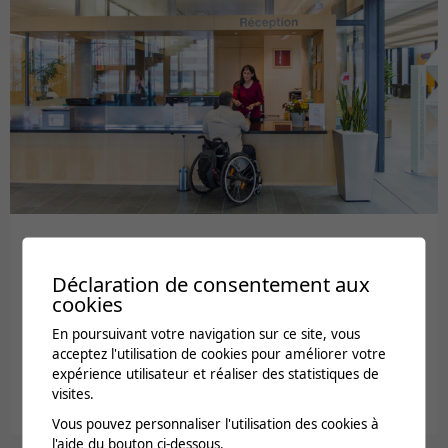
Déclaration de consentement aux
L’entrée
cookies
Retrouvez ici toutes les informations pratiques pour préparer
En poursuivant votre navigation sur ce site, vous
votre entrée de séjour à la clinique : effets personnels à
acceptez l'utilisation de cookies pour améliorer votre
apporter et informations clés. Lors de votre premier jour,
expérience utilisateur et réaliser des statistiques de
présentez-vous à la réception de la clinique pour vous
visites.
annoncer selon les informations reçues dans votre...
Vous pouvez personnaliser l'utilisation des cookies à
l'aide du bouton ci-dessous.