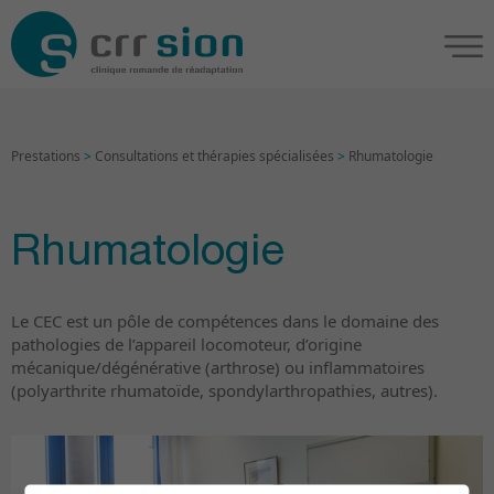
Prestations
>
Consultations et thérapies spécialisées
>
Rhumatologie
Rhumatologie
Le CEC est un pôle de compétences dans le domaine des
pathologies de l’appareil locomoteur, d’origine
mécanique/dégénérative (arthrose) ou inflammatoires
(polyarthrite rhumatoïde, spondylarthropathies, autres).