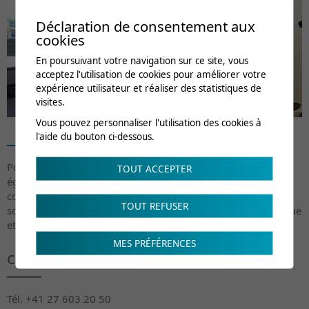
Déclaration de consentement aux
cookies
En poursuivant votre navigation sur ce site, vous
acceptez l'utilisation de cookies pour améliorer votre
expérience utilisateur et réaliser des statistiques de
visites.
Vous pouvez personnaliser l'utilisation des cookies à
l'aide du bouton ci-dessous.
Pour l’évaluation et le suivi de ces patients la Clinique met
TOUT ACCEPTER
également à disposition son plateau technique et ses
compétences interdisciplinaires (soins infirmiers, service
TOUT REFUSER
social, diététique, ateliers d’orthopédie technique (prothétique
et chaussage)).
MES PRÉFÉRENCES
contacts et infos pratiques
Tél. +41 27 603 20 50