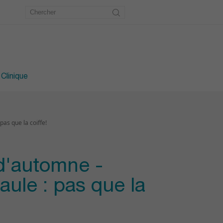
étrie
u pied
 Clinique
pas que la coiffe!
d'automne -
aule : pas que la