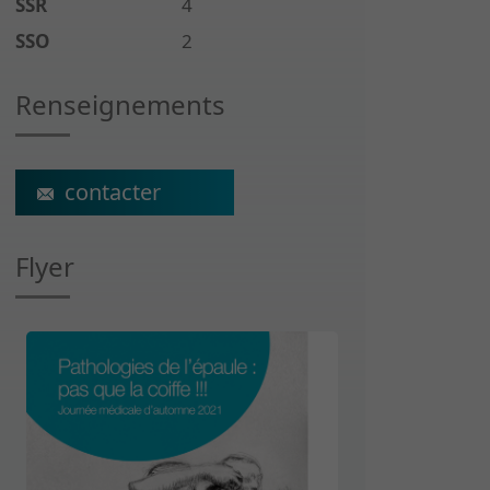
SSR
4
SSO
2
Renseignements
ecs@crr-suva.ch
Flyer