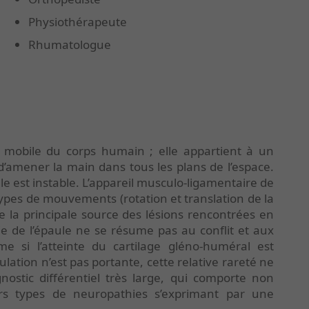
Physiothérapeute
Rhumatologue
us mobile du corps humain ; elle appartient à un
d’amener la main dans tous les plans de l’espace.
lle est instable. L’appareil musculo-ligamentaire de
types de mouvements (rotation et translation de la
 la principale source des lésions rencontrées en
ie de l’épaule ne se résume pas au conflit et aux
me si l’atteinte du cartilage gléno-huméral est
ation n’est pas portante, cette relative rareté ne
gnostic différentiel très large, qui comporte non
ers types de neuropathies s’exprimant par une