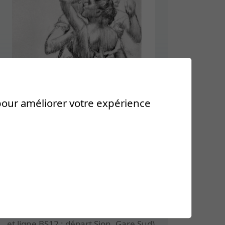
 pour améliorer votre expérience
Accès
iagnostic ?
Nous vous recommandons de
privilégier les transports publics (ligne
BS11 : départ Sion, Gare Bus Sédunois
et ligne BS12 : départ Sion, Gare Sud).