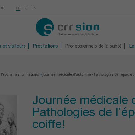
Multimédias
Rhumatologie
a
ontinue
FR
DE
EN
ct
CONTACT
Ostéoporose / Densitom
ns
Orthopédie technique
S
Orthopédie technique d
 et visiteurs
Prestations
Professionnels de la santé
La
>
Prochaines formations
>
Journée médicale d'automne - Pathologies de l’épaule : 
Journée médicale 
Pathologies de l’ép
coiffe!