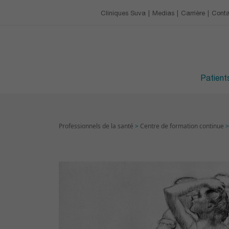
Notre charte
Restaurant et cafétéri
Centre de formation c
Cliniques Suva
Medias
Carrière
Conta
CARRIÈRE
Les loisirs
Prochaines formatio
Avantages
HORAIRES DES VISITE
Devenir apprenti·e
Patients
Professionnels de la santé
>
Centre de formation continue