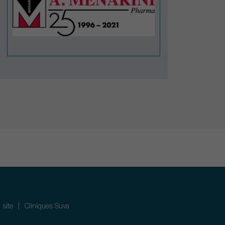
 site
Cliniques Suva