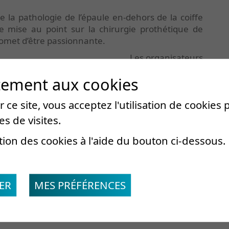
la pathologie de l’épaule en-dehors de la coiffe
e mise au point sur la chirurgie prothétique de
promet d’être passionnante.
Les organisateurs
tement aux cookies
 ce site, vous acceptez l'utilisation de cookies
es de visites.
tion des cookies à l'aide du bouton ci-dessous.
Partie 1 : Autour de l’épaule
 de l’épaule, quand y penser ? comment en faire le d
ER
MES PRÉFÉRENCES
un couple infernal.