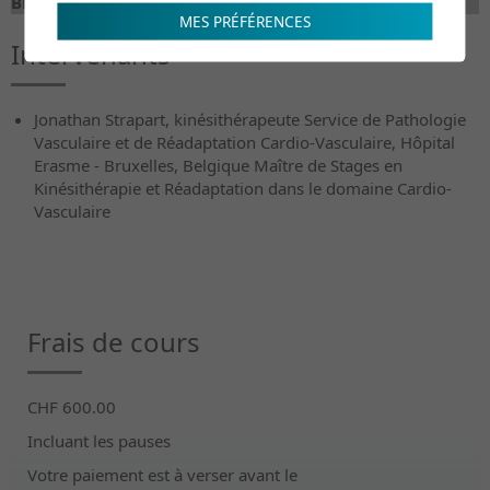
BMC (bandages multi-couches) + exercices
MES PRÉFÉRENCES
Intervenants
Jonathan Strapart, kinésithérapeute Service de Pathologie
Vasculaire et de Réadaptation Cardio-Vasculaire, Hôpital
Erasme - Bruxelles, Belgique Maître de Stages en
Kinésithérapie et Réadaptation dans le domaine Cardio-
Vasculaire
Frais de cours
CHF 600.00
Incluant les pauses
Votre paiement est à verser avant le