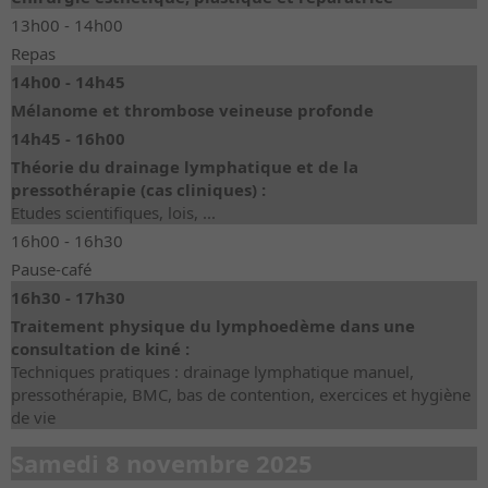
13h00 - 14h00
Repas
14h00 - 14h45
Mélanome et thrombose veineuse profonde
14h45 - 16h00
Théorie du drainage lymphatique et de la
pressothérapie (cas cliniques) :
Etudes scientifiques, lois, ...
16h00 - 16h30
Pause-café
16h30 - 17h30
Traitement physique du lymphoedème dans une
consultation de kiné :
Techniques pratiques : drainage lymphatique manuel,
pressothérapie, BMC, bas de contention, exercices et hygiène
de vie
Samedi 8 novembre 2025