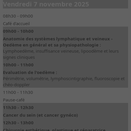
Vendredi 7 novembre 2025
08h30 - 09h00
Café d'accueil
09h00 - 10h00
Anatomie des systèmes lymphatique et veineux -
Oedème en général et sa physiopathologie :
Lymphoedème, insuffisance veineuse, lipoodème et leurs
signes cliniques
10h00 - 11h00
Evaluation de l'oedème :
Périmétrie, volumétrie, lymphoscintigraphie, fluoroscopie et
chéo-doppler
11h00 - 11h30
Pause-café
11h30 - 12h30
Cancer du sein (et cancer gynéco)
12h30 - 13h00
Chirurgie esthétique, plastique et réparatrice