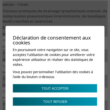
08h30 - 17h00
Travaux pratiques de drainage lymphatique manuel, de
compression pneumatique intermittente, de bandages
multi-couches et exercices
08h30 - 10h30
Membre supérieur
Déclaration de consentement aux
10h30 - 11h00
cookies
Pause-café
En poursuivant votre navigation sur ce site, vous
11h00 - 12h30
acceptez l'utilisation de cookies pour améliorer votre
Membre inférieur
expérience utilisateur et réaliser des statistiques de
visites.
12h30 - 13h30
Vous pouvez personnaliser l'utilisation des cookies à
Repas
l'aide du bouton ci-dessous.
13h30 - 15h00
Visage
TOUT ACCEPTER
15h00 - 15h30
Pause-café
TOUT REFUSER
15h30 - 17h00