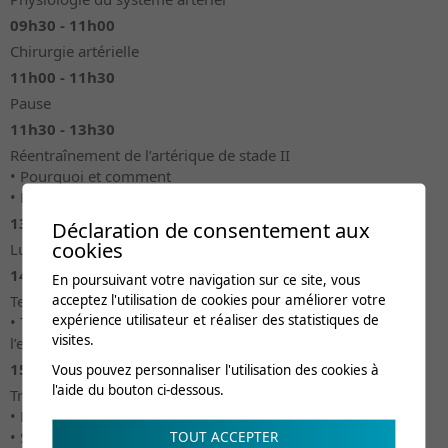
09h30 - 11h00
Chirurgie artérielle
11h00 - 11h30
Pause
11h30 - 13h30
Réentraînement de l’artérique de stade II
• Pourquoi et comment
• Renforcement musculaire
13h30 - 14h30
Déclaration de consentement aux
cookies
Lunch
14h30 - 15h30
En poursuivant votre navigation sur ce site, vous
Test d’évaluation
acceptez l'utilisation de cookies pour améliorer votre
expérience utilisateur et réaliser des statistiques de
• Test de Strandness, test de marche de 6 minutes, test de
visites.
l’escabeau
15h30 - 16h30
Vous pouvez personnaliser l'utilisation des cookies à
l'aide du bouton ci-dessous.
Traitements adjuvants et nouveautés
• Marche nordique
• Semelles fonctionnelles,...
TOUT ACCEPTER