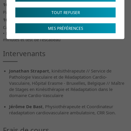
16h30 - 17h00
Pause
TOUT REFUSER
16h30 - 18h30
Cas cliniques et travaux pratiques
MES PRÉFÉRENCES
• Doppler de poche, test de Strandness, test de marche de 6
minutes et test de l’escabeau
Intervenants
Jonathan Strapart
, kinésithérapeute // Service de
Pathologie Vasculaire et de Réadaptation Cardio-
Vasculaire, Hôpital Erasme - Bruxelles, Belgique // Maître
de Stages en Kinésithérapie et Réadaptation dans le
domaine Cardio-Vasculaire
Jérôme De Bast
, Physiothérapeute et Coordinateur
réadaptation cardiovasculaire ambulatoire, CRR Sion.
Frais de cours