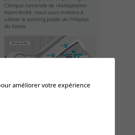
Clinique romande de réadaptation
étant limité, nous vous invitons à
utiliser le parking public de l’Hôpital
du Valais.
 pour améliorer votre expérience
Avec le soutien de