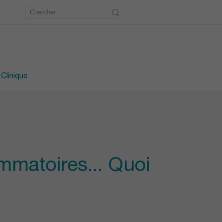
étrie
u pied
 Clinique
matoires... Quoi