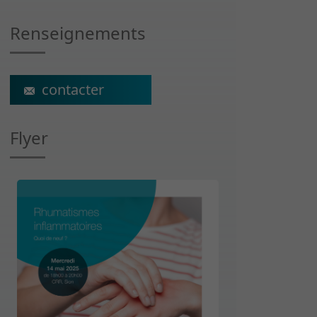
Renseignements
ecs@crr-suva.ch
Flyer