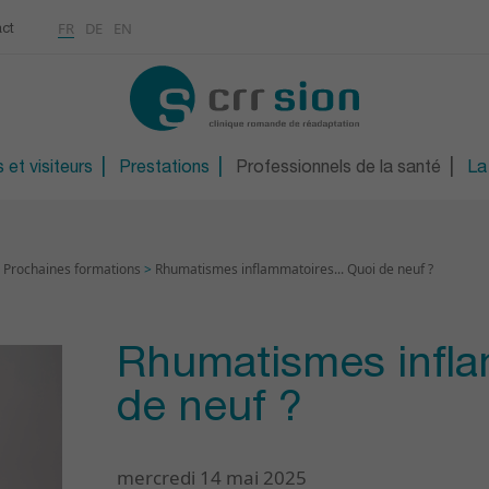
Multimédias
Rhumatologie
a
ontinue
FR
DE
EN
ct
CONTACT
Ostéoporose / Densitom
ns
Orthopédie technique
S
Orthopédie technique d
 et visiteurs
Prestations
Professionnels de la santé
La
>
Prochaines formations
>
Rhumatismes inflammatoires... Quoi de neuf ?
Rhumatismes inflam
de neuf ?
mercredi 14 mai 2025