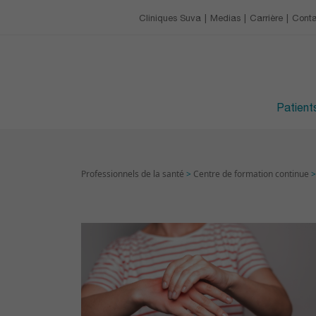
Notre charte
Restaurant et cafétéri
Centre de formation c
Cliniques Suva
Medias
Carrière
Conta
CARRIÈRE
Les loisirs
Prochaines formatio
Avantages
HORAIRES DES VISITE
Devenir apprenti·e
Patients
Professionnels de la santé
>
Centre de formation continue