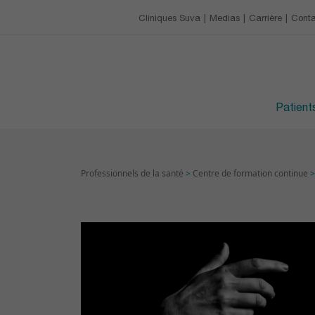
Notre charte
Restaurant et cafétéri
Centre de formation c
Cliniques Suva
Medias
Carrière
Conta
CARRIÈRE
Les loisirs
Prochaines formatio
Avantages
HORAIRES DES VISITE
Devenir apprenti·e
Patients
Professionnels de la santé
>
Centre de formation continue