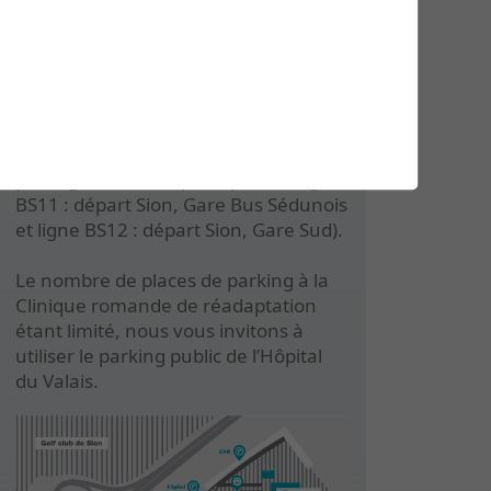
Accès
Nous vous recommandons de
privilégier les transports publics (ligne
BS11 : départ Sion, Gare Bus Sédunois
et ligne BS12 : départ Sion, Gare Sud).
Le nombre de places de parking à la
Clinique romande de réadaptation
étant limité, nous vous invitons à
utiliser le parking public de l’Hôpital
du Valais.