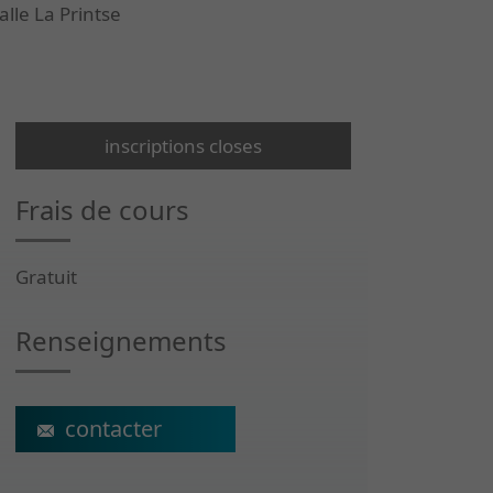
lle La Printse
inscriptions closes
Frais de cours
Gratuit
Renseignements
ecs@crr-suva.ch