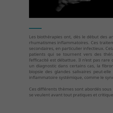
Les biothérapies ont, dès le début des a
rhumatismes inflammatoires. Ces traitement
secondaires, en particulier infectieux. Cel
patients qui se tournent vers des thér
l’efficacité est débattue. Il n’est pas rare
un diagnostic dans certains cas, la fibr
biopsie des glandes salivaires peut-el
inflammatoire systémique, comme le syn
Ces différents thèmes sont abordés sous 
se veulent avant tout pratiques et critique