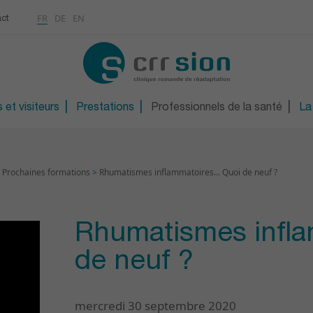
Multimédias
Rhumatologie
a
ontinue
FR
DE
EN
ct
CONTACT
Ostéoporose / Densitom
ns
Orthopédie technique
S
Orthopédie technique d
 et visiteurs
Prestations
Professionnels de la santé
La
>
Prochaines formations
>
Rhumatismes inflammatoires... Quoi de neuf ?
Rhumatismes inflam
de neuf ?
mercredi 30 septembre 2020