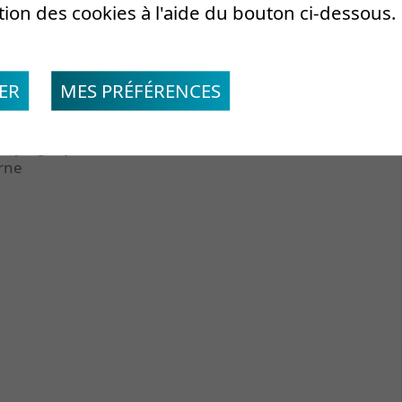
tion des cookies à l'aide du bouton ci-dessous.
ents modernes : nouveau défi ?
d
salivaires accessoires : quelle(s)indication(s)
ER
MES PRÉFÉRENCES
myalgie peut-il en cacher un autre ?
rne