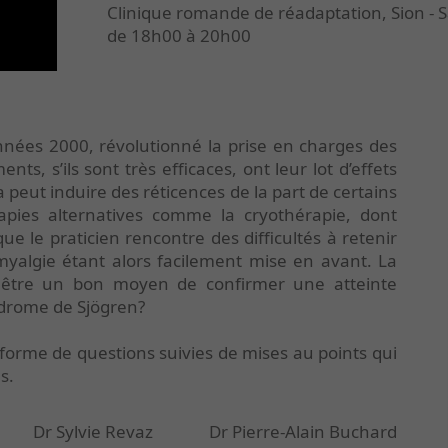
Clinique romande de réadaptation, Sion - Sa
de 18h00 à 20h00
nnées 2000, révolutionné la prise en charges des
s, s’ils sont très efficaces, ont leur lot d’effets
a peut induire des réticences de la part de certains
apies alternatives comme la cryothérapie, dont
 que le praticien rencontre des difficultés à retenir
omyalgie étant alors facilement mise en avant. La
le être un bon moyen de confirmer une atteinte
drome de Sjögren?
forme de questions suivies de mises au points qui
s.
Dr Sylvie Revaz Dr Pierre-Alain Buchard