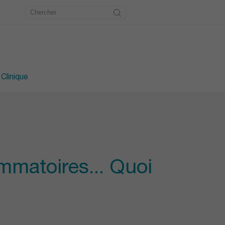
étrie
u pied
 Clinique
matoires... Quoi