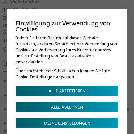
Dr Michel Fédou
15h30 - 16h30
Démontrer son authenticité : la position
Einwilligung zur Verwendung von
impossible de l'expertisé
Cookies
Dr Sebastian Dieguez
Indem Sie Ihren Besuch auf dieser Website
16h30
fortsetzen, erklären Sie sich mit der Verwendung von
Conclusion
Cookies zur Verbesserung Ihres Nutzererlebnisses
und zur Erstellung von Besuchsstatistiken
Intervenants
einverstanden.
Über nachstehende Schaltflächen können Sie Ihre
Cookie-Einstellungen anpassen.
Dre psych. Anne Bellmann,
Responsable de l’Unité de
Neuropsychologie | CRR
ALLE AKZEPTIEREN
Dr Pierre-Alain Buchard,
Médecin consultant, Centre
d'évaluation et de consultations | CRR
ALLE ABLEHNEN
Mme Jasmina Combaz,
Responsable du service juridique
| OAI VS
Dr Sebastian Dieguez
| Université de Fribourg
MEINE EINSTELLUNGEN
Dr Michel Fédou,
Chef de service, Atelier réadaptation