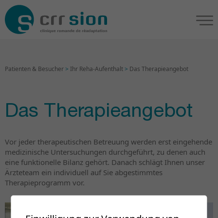
Patienten & Besucher
>
Ihr Reha-Aufenthalt
>
Das Therapieangebot
Das Therapieangebot
Vor jeder therapeutischen Betreuung werden erst eingehende
medizinische Untersuchungen durchgeführt, zu denen auch
eine funktionelle Bilanz gehört. Danach schlägt Ihnen unser
Ärzteteam ein individuell auf Sie abgestimmtes
Therapieprogramm vor.