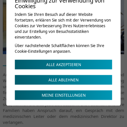
Einwilligung zur Verwendung von
Cookies
Indem Sie Ihren Besuch auf dieser Website
fortsetzen, erklären Sie sich mit der Verwendung von
Cookies zur Verbesserung Ihres Nutzererlebnisses
und zur Erstellung von Besuchsstatistiken
einverstanden.
Über nachstehende Schaltflächen können Sie Ihre
Cookie-Einstellungen anpassen.
ALLE AKZEPTIEREN
Anschliessend erhalten Sie Ihr persönliches Tages- und
ALLE ABLEHNEN
Wochenprogramm, dass kontinuierlich an Ihre Verfassung
und Ihre Fortschritte angepasst wird. Die Behandlungen
finden von Montagmorgen bis Freitagabend statt. Falls Sie
MEINE EINSTELLUNGEN
Zweifel haben oder mit einer Behandlung nicht zufrieden
sind, können Sie dies jederzeit äussern. Die Patienten und ihre
Familien haben Anspruch darauf, ein Gespräch mit dem
medizinischen Leiter oder dem medizinischen Direktor zu
verlangen.