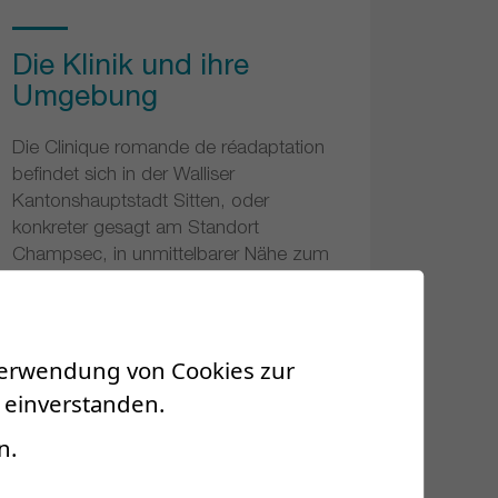
Die Klinik und ihre
Umgebung
Die Clinique romande de réadaptation
befindet sich in der Walliser
Kantonshauptstadt Sitten, oder
konkreter gesagt am Standort
Champsec, in unmittelbarer Nähe zum
Spital Sitten und dem Zentralinstitut
des Spitals Wallis.
 Verwendung von Cookies zur
 einverstanden.
n.