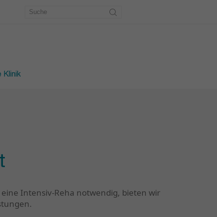
etrie
erkstatt
des Fusses
 Klinik
t
 eine Intensiv-Reha notwendig, bieten wir
istungen.