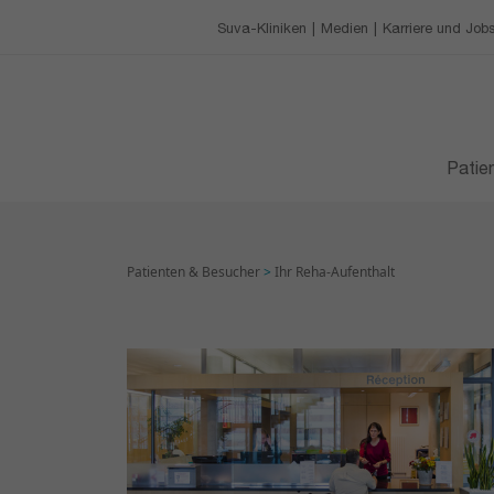
Unsere Charta
Gastronomie
Ausbildungszentrum
Suva-Kliniken
Medien
Karriere und Job
KARRIERE UND JOBS
Freizeitbeschäftigung
Anstehende Schulun
Ihre Vorteile als Mitarbe
BESUCHSZEITEN
Berufslehre an der CR
Patie
Patienten & Besucher
>
Ihr Reha-Aufenthalt