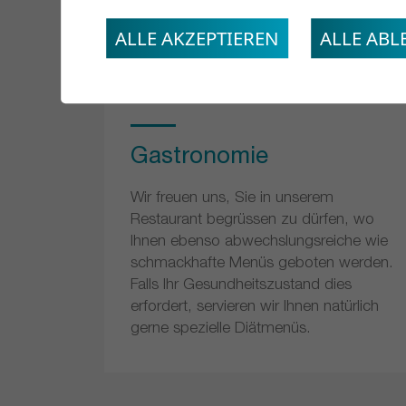
ALLE AKZEPTIEREN
ALLE AB
Gastronomie
Wir freuen uns, Sie in unserem
Restaurant begrüssen zu dürfen, wo
Ihnen ebenso abwechslungsreiche wie
schmackhafte Menüs geboten werden.
Falls Ihr Gesundheitszustand dies
erfordert, servieren wir Ihnen natürlich
gerne spezielle Diätmenüs.