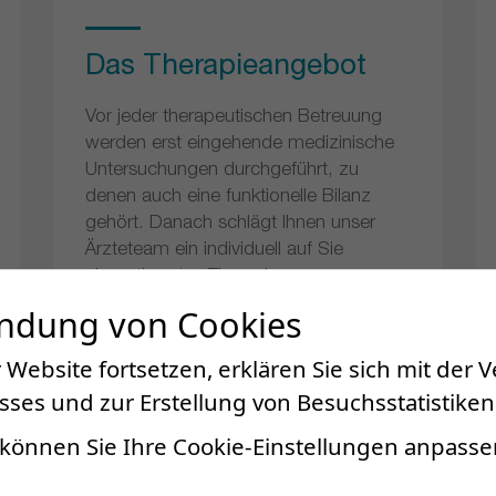
Das Therapieangebot
Vor jeder therapeutischen Betreuung
werden erst eingehende medizinische
Untersuchungen durchgeführt, zu
denen auch eine funktionelle Bilanz
gehört. Danach schlägt Ihnen unser
Ärzteteam ein individuell auf Sie
abgestimmtes Therapieprogramm vor.
endung von Cookies
 Website fortsetzen, erklären Sie sich mit der
ses und zur Erstellung von Besuchsstatistiken
können Sie Ihre Cookie-Einstellungen anpasse