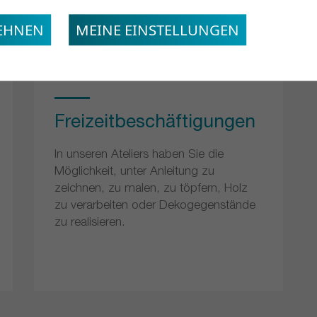
LEHNEN
MEINE EINSTELLUNGEN
Freizeitbeschäftigungen
In unseren Ateliers haben Sie die
Möglichkeit, unter Anleitung zu
zeichnen, zu malen, zu töpfern, Holz
zu verarbeiten oder Dekogegenstände
zu realisieren.