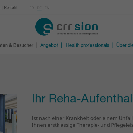
Multimedia
Rheumatologie
FR
DE
EN
s
Kontakt
KONTAKT
Osteoporose / Densitom
gen
iter/in
Orthopädietechnische W
R
Technische Orthopädie 
nten & Besucher
Angebot
Health professionals
Über die
Ihr Reha-Aufenthal
Ist nach einer Krankheit oder einem Unfall
Ihnen erstklassige Therapie- und Pflegele