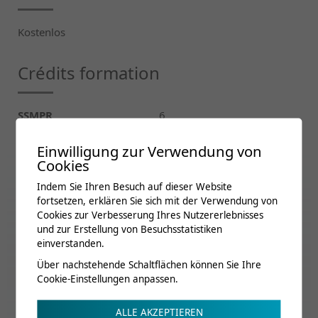
Kostenlos
Crédits formation
SSMPR
6
SSMIG
5
Einwilligung zur Verwendung von
SSN
3
Cookies
SSPP
6
Indem Sie Ihren Besuch auf dieser Website
fortsetzen, erklären Sie sich mit der Verwendung von
SSR
6
Cookies zur Verbesserung Ihres Nutzererlebnisses
SSAI
6
und zur Erstellung von Besuchsstatistiken
einverstanden.
Renseignements
Über nachstehende Schaltflächen können Sie Ihre
Cookie-Einstellungen anpassen.
ALLE AKZEPTIEREN