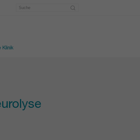
etrie
erkstatt
des Fusses
 Klinik
urolyse