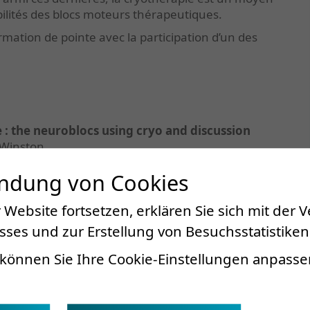
ilités des blocs moteurs thérapeutiques.
rmation de pointe avec la participation d’un des
 : the neuroblocs using cryo and discussion
l Winston
endung von Cookies
 Website fortsetzen, erklären Sie sich mit der
Professor | University of British Columbia,
ses und zur Erstellung von Besuchsstatistiken
 Medicine and Rehabilitation
können Sie Ihre Cookie-Einstellungen anpasse