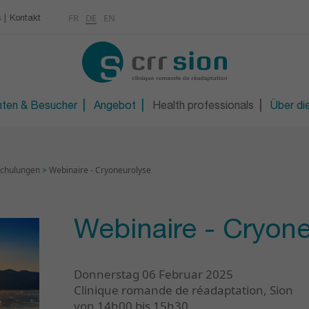
Multimedia
Rheumatologie
FR
DE
EN
s
Kontakt
KONTAKT
Osteoporose / Densitom
gen
iter/in
Orthopädietechnische W
R
Technische Orthopädie 
nten & Besucher
Angebot
Health professionals
Über die
chulungen
>
Webinaire - Cryoneurolyse
Webinaire - Cryone
Donnerstag 06 Februar 2025
Clinique romande de réadaptation, Sion
von 14h00 bis 15h30