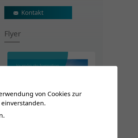
ecs@crr-suva.ch
Flyer
 Verwendung von Cookies zur
 einverstanden.
n.