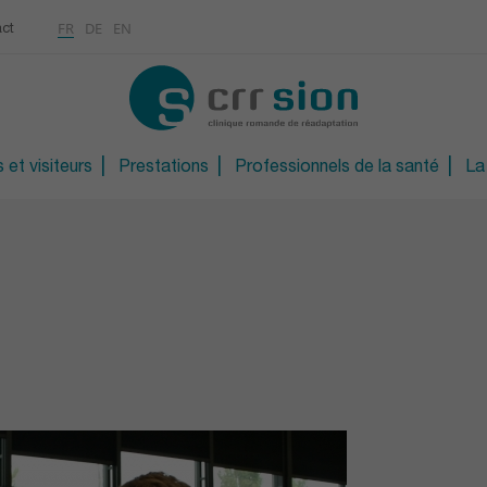
Multimédias
Rhumatologie
a
ontinue
FR
DE
EN
ct
CONTACT
Ostéoporose / Densitom
ns
Orthopédie technique
S
Orthopédie technique d
 et visiteurs
Prestations
Professionnels de la santé
La