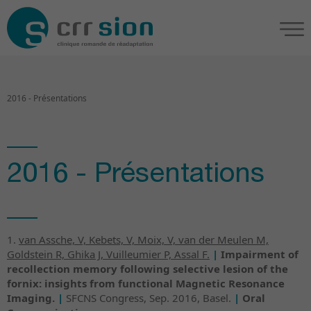
2016 - Présentations
2016 - Présentations
1.
van Assche, V, Kebets, V, Moix, V, van der Meulen M,
Goldstein R, Ghika J, Vuilleumier P, Assal F.
|
Impairment of
recollection memory following selective lesion of the
fornix: insights from functional Magnetic Resonance
Imaging.
|
SFCNS Congress, Sep. 2016, Basel.
|
Oral