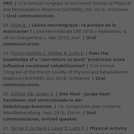
PRO.
|
31st Annual Congress of the French Society of Physical
and Rehabilitation Medicine (SOFMER), Oct. 2016, St-Etienne.
|
Oral communication.
28.
Mühl A.
|
Lésion neurologique : la parésie de la
motivation ?
|
Journée médicale CRR 2016 « Motivation, la
clé du changement », Sep. 2016, Sion.
|
Oral
communication.
29.
Plomb-Holmes C, Hilfiker R, Luthi F.
|
Does the
knowledge of a “non-return to work” predictive score
influence vocational rehabilitation?
|
31st Annual
Congress of the French Society of Physical and Rehabilitation
Medicine (SOFMER), Oct. 2016, St-Etienne.
|
Oral
communication.
30.
Schlüer AB, Jordan X.
|
Alte Haut - Junge Haut:
Parallelen und Unterschiede in der
Dekubitusprävention.
|
18. Symposium über moderne
Wundbehandlung. Sept. 2016. Zürich.
|
Oral
communication, invited speaker.
31.
Terrier P, Le Carré J, Léger B, Luthi F.
|
Physical activity