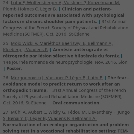
24.
Luthi F, Wolfensberger A, Vuistiner P, Konzelmann M,
Plomb-Holmes C, Léger B.
|
Clinician and patient-
reported outcomes are associated with psychological
factors in chronic shoulder pain patients.
|
31st Annual
Congress of the French Society of Physical and Rehabilitation
Medicine (SOFMER), Oct. 2016, St-Etienne.
25.
Moix Wicki V, Mariéthoz Baeriswyl E, Bellmann A,
Kleeberg J, Vuadens P.
|
Amnésie antérograde et
rétrograde par lésion sélective bilatérale du fornix.
|
14e Journée romande de neuropsychologie, Nov. 2016, Sion.
|
Poster.
26.
Morgounovski J, Vuistiner P, Léger B, Luthi F.
|
The fear–
avoidance model to predict return to work after an
orthopedic trauma.
|
31st Annual Congress of the French
Society of Physical and Rehabilitation Medicine (SOFMER),
Oct. 2016, St-Etienne.
|
Oral communication.
27.
Mühl A, Aubert C, Wicky G, Fédou M, Devanthéry F, Jungo
S, Benaïm C, Léger B, Vuadens P, Bellmann A.
|
Normalization of an ecologic organization and problem-
solving test in a vocational rehabilitation setting: TEM-