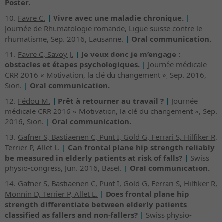
Poster.
10.
Favre C.
|
Vivre avec une maladie chronique.
|
Journée de Rhumatologie romande, Ligue suisse contre le
rhumatisme, Sep. 2016, Lausanne.
|
Oral communication.
11.
Favre C, Savoy J.
|
Je veux donc je m’engage :
obstacles et étapes psychologiques.
|
Journée médicale
CRR 2016 « Motivation, la clé du changement », Sep. 2016,
Sion.
|
Oral communication.
12.
Fédou M.
|
Prêt à retourner au travail ?
|
Journée
médicale CRR 2016 « Motivation, la clé du changement », Sep.
2016, Sion.
|
Oral communication.
13.
Gafner S, Bastiaenen C, Punt I, Gold G, Ferrari S, Hilfiker R,
Terrier P, Allet L.
|
Can frontal plane hip strength reliably
be measured in elderly patients at risk of falls?
|
Swiss
physio-congress, Jun. 2016, Basel.
|
Oral communication.
14.
Gafner S, Bastiaenen C, Punt I, Gold G, Ferrari S, Hilfiker R,
Monnin D, Terrier P, Allet L.
|
Does frontal plane hip
strength differentiate between elderly patients
classified as fallers and non-fallers?
|
Swiss physio-