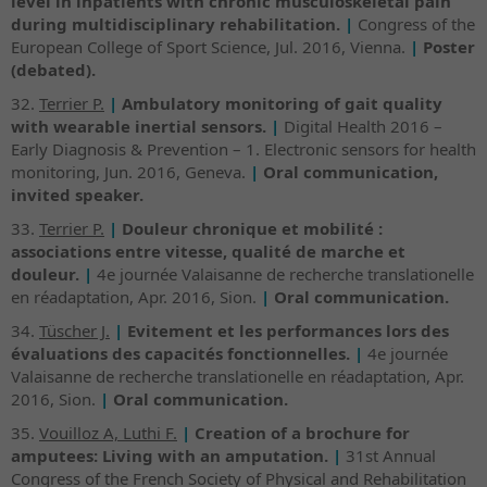
level in inpatients with chronic musculoskeletal pain
during multidisciplinary rehabilitation.
|
Congress of the
European College of Sport Science, Jul. 2016, Vienna.
|
Poster
(debated).
32.
Terrier P.
|
Ambulatory monitoring of gait quality
with wearable inertial sensors.
|
Digital Health 2016 –
Early Diagnosis & Prevention – 1. Electronic sensors for health
monitoring, Jun. 2016, Geneva.
|
Oral communication,
invited speaker.
33.
Terrier P.
|
Douleur chronique et mobilité :
associations entre vitesse, qualité de marche et
douleur.
|
4e journée Valaisanne de recherche translationelle
en réadaptation, Apr. 2016, Sion.
|
Oral communication.
34.
Tüscher J.
|
Evitement et les performances lors des
évaluations des capacités fonctionnelles.
|
4e journée
Valaisanne de recherche translationelle en réadaptation, Apr.
2016, Sion.
|
Oral communication.
35.
Vouilloz A, Luthi F.
|
Creation of a brochure for
amputees: Living with an amputation.
|
31st Annual
Congress of the French Society of Physical and Rehabilitation