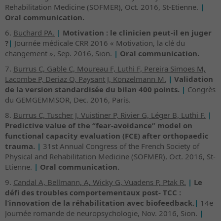
Rehabilitation Medicine (SOFMER), Oct. 2016, St-Etienne.
|
Oral communication.
6.
Buchard PA.
|
Motivation : le clinicien peut-il en juger
?
|
Journée médicale CRR 2016 « Motivation, la clé du
changement », Sep. 2016, Sion.
|
Oral communication.
7.
Burrus C, Gable C, Moureau F, Luthi F, Pereira Simoes M,
Lacombe P, Deriaz O, Paysant J, Konzelmann M.
|
Validation
de la version standardisée du bilan 400 points.
|
Congrès
du GEMGEMMSOR, Dec. 2016, Paris.
8.
Burrus C, Tuscher J, Vuistiner P, Rivier G, Léger B, Luthi F.
|
Predictive value of the “fear-avoidance” model on
functional capacity evaluation (FCE) after orthopaedic
trauma.
|
31st Annual Congress of the French Society of
Physical and Rehabilitation Medicine (SOFMER), Oct. 2016, St-
Etienne.
|
Oral communication.
9.
Candal A, Bellmann, A, Wicky G, Vuadens P, Ptak R.
|
Le
défi des troubles comportementaux post- TCC :
l’innovation de la réhabilitation avec biofeedback.
|
14e
Journée romande de neuropsychologie, Nov. 2016, Sion.
|