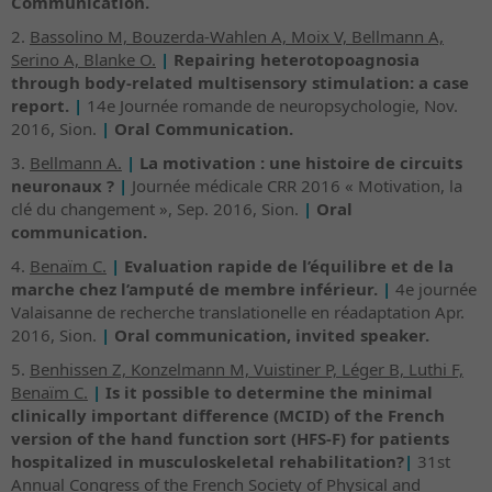
Communication.
2.
Bassolino M, Bouzerda-Wahlen A, Moix V, Bellmann A,
Serino A, Blanke O.
|
Repairing heterotopoagnosia
through body-related multisensory stimulation: a case
report.
|
14e Journée romande de neuropsychologie, Nov.
2016, Sion.
|
Oral Communication.
3.
Bellmann A.
|
La motivation : une histoire de circuits
neuronaux ?
|
Journée médicale CRR 2016 « Motivation, la
clé du changement », Sep. 2016, Sion.
|
Oral
communication.
4.
Benaïm C.
|
Evaluation rapide de l’équilibre et de la
marche chez l’amputé de membre inférieur.
|
4e journée
Valaisanne de recherche translationelle en réadaptation Apr.
2016, Sion.
|
Oral communication, invited speaker.
5.
Benhissen Z, Konzelmann M, Vuistiner P, Léger B, Luthi F,
Benaïm C.
|
Is it possible to determine the minimal
clinically important difference (MCID) of the French
version of the hand function sort (HFS-F) for patients
hospitalized in musculoskeletal rehabilitation?
|
31st
Annual Congress of the French Society of Physical and