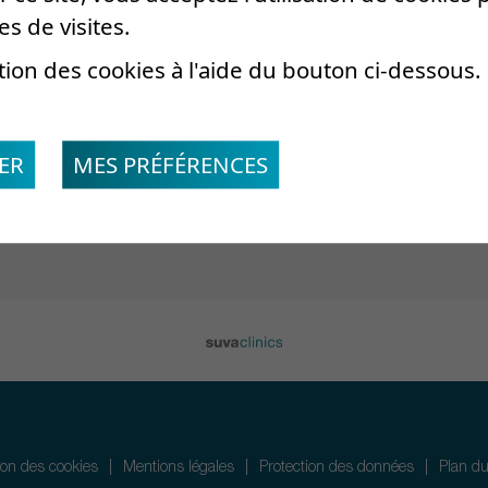
es de visites.
tion des cookies à l'aide du bouton ci-dessous.
u service
ER
MES PRÉFÉRENCES
tion des cookies
Mentions légales
Protection des données
Plan du