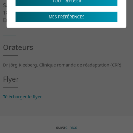
TOUT REFUSER
Salle « La Borgne »
18h30
MES PRÉFÉRENCES
Entrée libre
Orateurs
Dr Jörg Kleeberg, Clinique romande de réadaptation (CRR)
Flyer
Télécharger le flyer