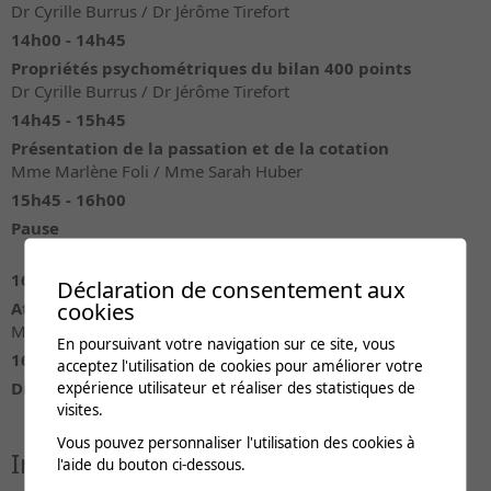
Dr Cyrille Burrus / Dr Jérôme Tirefort
14h00 - 14h45
Propriétés psychométriques du bilan 400 points
Dr Cyrille Burrus / Dr Jérôme Tirefort
14h45 - 15h45
Présentation de la passation et de la cotation
Mme Marlène Foli / Mme Sarah Huber
15h45 - 16h00
Pause
16h00 - 16h45
Déclaration de consentement aux
cookies
Ateliers pratiques
Mme Marlène Foli / Mme Sarah Huber
En poursuivant votre navigation sur ce site, vous
16h45 - 17h00
acceptez l'utilisation de cookies pour améliorer votre
Discussion finale - Synthèse
expérience utilisateur et réaliser des statistiques de
visites.
Vous pouvez personnaliser l'utilisation des cookies à
Intervenants
l'aide du bouton ci-dessous.