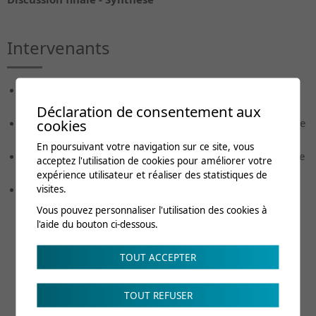
Intervenants
Dr Cyrille Burrus,
Médecin adjoint, Service de
réadaptation de l'appareil locomoteur | CRR
Déclaration de consentement aux
cookies
Mme Marlène Foli
, Ergothérapeute chef-adjointe, Service
Ergothérapie | CRR
En poursuivant votre navigation sur ce site, vous
Mme Sarah Huber
, Ergothérapeute, Service Ergothérapie
acceptez l'utilisation de cookies pour améliorer votre
| CRR
expérience utilisateur et réaliser des statistiques de
Dr Jérôme Tirefort
, Médecin associé, Service de
visites.
réadaptation de l'appareil locomoteur | CRR
Vous pouvez personnaliser l'utilisation des cookies à
l'aide du bouton ci-dessous.
TOUT ACCEPTER
Frais de cours
TOUT REFUSER