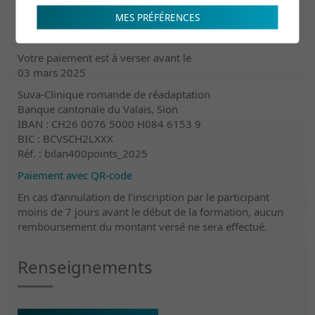
CHF 150.00
MES PRÉFÉRENCES
Incluant les pauses
Votre paiement est à verser avant le
03 mars 2025
Suva-Clinique romande de réadaptation
Banque cantonale du Valais, Sion
IBAN : CH26 0076 5000 H084 6153 9
BIC : BCVSCH2LXXX
Réf. : bilan400points_2025
Paiement avec QR-code
En cas d’annulation de l’inscription par le participant
moins de 7 jours avant le début de la formation, aucun
remboursement du montant versé ne sera effectué.
Renseignements