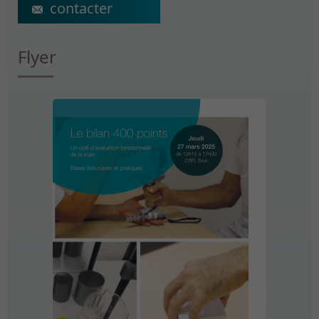
ecs@crr-suva.ch
Flyer