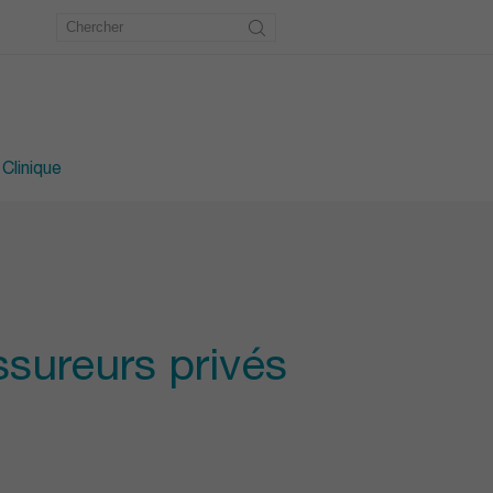
étrie
u pied
 Clinique
ssureurs privés