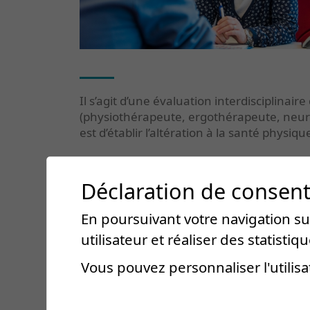
Il s’agit d’une évaluation interdisciplinai
(physiothérapeute, ergothérapeute, neurops
est d’établir l’altération à la santé physi
Contacts et infos pratiques
Déclaration de consen
Tél. +41 27 603 20 51
En poursuivant votre navigation sur
utilisateur et réaliser des statistiqu
secretariat.ambu@crr-suva.ch
Vous pouvez personnaliser l'utilisa