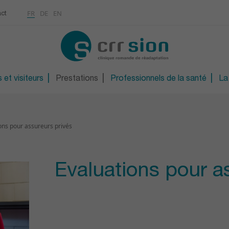
Multimédias
Rhumatologie
a
ontinue
FR
DE
EN
ct
CONTACT
Ostéoporose / Densitom
ns
Orthopédie technique
S
Orthopédie technique d
 et visiteurs
Prestations
Professionnels de la santé
La
ons pour assureurs privés
Evaluations pour a