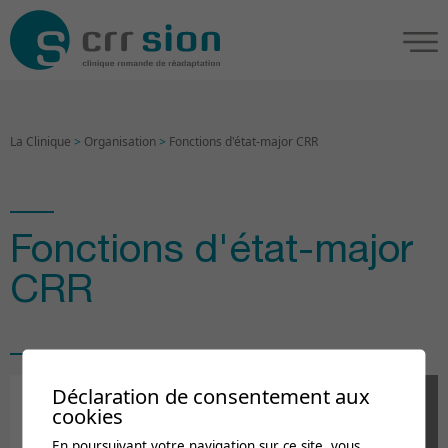
La Clinique
>
Organisation
>
Fonctions d'état-major CRR
Fonctions d'état-major
CRR
Déclaration de consentement aux
cookies
En poursuivant votre navigation sur ce site, vous