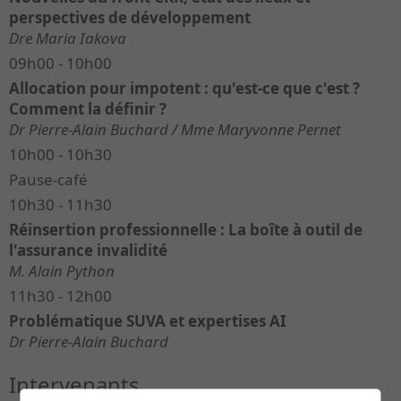
perspectives de développement
Dre Maria Iakova
09h00 - 10h00
Allocation pour impotent : qu'est-ce que c'est ?
Comment la définir ?
Dr Pierre-Alain Buchard / Mme Maryvonne Pernet
10h00 - 10h30
Pause-café
10h30 - 11h30
Réinsertion professionnelle : La boîte à outil de
l'assurance invalidité
M. Alain Python
11h30 - 12h00
Problématique SUVA et expertises AI
Dr Pierre-Alain Buchard
Intervenants