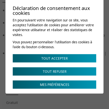
Déclaration de consentement aux
Dr Pierre-Alain Buchard
, Médecin consultant,
cookies
Centre d'évaluation et de consultations | CRR
En poursuivant votre navigation sur ce site, vous
Dre Maria Iakova
, Médecin Cheffe du Centre
acceptez l'utilisation de cookies pour améliorer votre
d'évaluation et de consultations | CRR
expérience utilisateur et réaliser des statistiques de
Mme Maryvonne Pernet
, Responsable du service
visites.
impotence et contribution d'assistance | Office AI
Vous pouvez personnaliser l'utilisation des cookies à
Vaud
l'aide du bouton ci-dessous.
M. Alain Python
, Responsable du service Adultes |
Office AI Vaud
TOUT ACCEPTER
TOUT REFUSER
MES PRÉFÉRENCES
Frais de cours
Gratuit