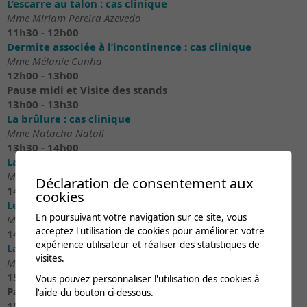
L’escarre au talon : cas clinique
Mme Miriam Pereira Azevedo
11h30 - 12h00
Dermite associée à l’incontinence : cas clinique
Mme Mélanie Cunha
12h00 - 13h00
Pause midi et Visite des stands
13h00 - 13h30
La brûlure : cas clinique
Mme Natacha Natali
13h30 - 14h00
La déchirure cutanée : cas clinique
Mme Mélanie Cunha
Déclaration de consentement aux
14h00 - 14h30
cookies
Le remboursement du matériel de pansement
En poursuivant votre navigation sur ce site, vous
Mme Valérie Baseggio
acceptez l'utilisation de cookies pour améliorer votre
14h30 - 15h00
expérience utilisateur et réaliser des statistiques de
La nutrition : un facteur influençant la cicatrisation
visites.
Mme Leïla Bonvin
15h00 - 15h30
Vous pouvez personnaliser l'utilisation des cookies à
Pause et Visite des stands
l'aide du bouton ci-dessous.
15h30 - 16h15