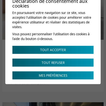
Déclaration de consentement aux
cookies
En poursuivant votre navigation sur ce site, vous
acceptez l'utilisation de cookies pour améliorer votre
expérience utilisateur et réaliser des statistiques de
visites.
Vous pouvez personnaliser l'utilisation des cookies à
l'aide du bouton ci-dessous.
TOUT ACCEPTER
Centre de formation continue
TOUT REFUSER
En tant que clinique de référence dans le domaine de la
réadaptation, la CRR est particulièrement active dans le
secteur de la formation et de la formation continue. La CRR
MES PRÉFÉRENCES
tient à ce rôle de développement des compétences dans le
domaine de la réadaptation.