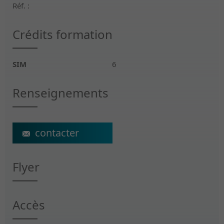
Réf. :
Crédits formation
SIM
6
Renseignements
ecs@crr-suva.ch
Flyer
Accès