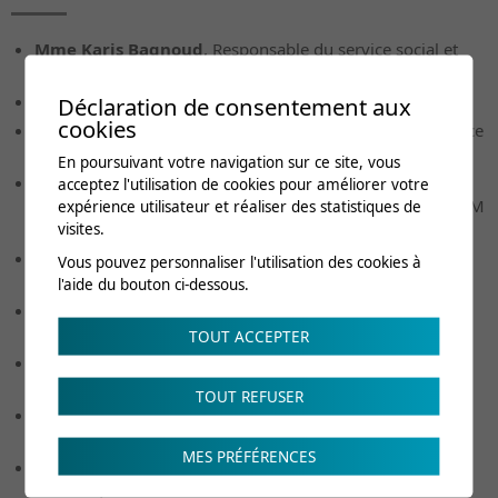
Mme Karis Bagnoud
, Responsable du service social et
gestion d'assurances | CRR
Dr François Elkik
, MIG, expert consultant CEC
Déclaration de consentement aux
cookies
Mme Marine Fragnière-Luy
, Cheffe de service assurance
perte de gain maladie | Vaudoise Assurances
En poursuivant votre navigation sur ce site, vous
Dre Isabelle Gabellon
, Spéc. médecine interne
acceptez l'utilisation de cookies pour améliorer votre
rhumatologie, membre FMH | Responsable formation SIM
expérience utilisateur et réaliser des statistiques de
Suisse romande
visites.
Dre Maria Iakova
, Vice CMO, Cheffe du centre
Vous pouvez personnaliser l'utilisation des cookies à
d'évaluation et d'expertise | CRR
l'aide du bouton ci-dessous.
Dre Christina Karachristou
, FMH Psychiatrie Expert
consultant CEC
TOUT ACCEPTER
Mme Isabelle Kunze
, Head of Health Unit | Vaudoise
Assurances
TOUT REFUSER
Dre Sylvie Munsch
, Spécialiste en assurances sociales,
Médecin d'assurance | Suva
MES PRÉFÉRENCES
M. Alain Python
, Responsable du service réadaptation
Adultes | Office AI Vaud