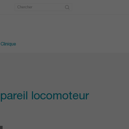
étrie
u pied
 Clinique
ppareil locomoteur