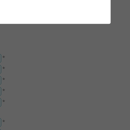
*
*
*
*
*
*