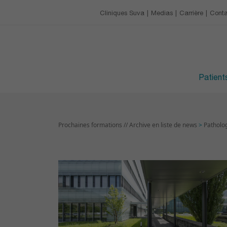
Notre charte
Restaurant et cafétéri
Centre de formation c
Cliniques Suva
Medias
Carrière
Conta
CARRIÈRE
Les loisirs
Prochaines formatio
Avantages
HORAIRES DES VISITE
Devenir apprenti·e
Patients
Prochaines formations // Archive en liste de news
>
Patholog