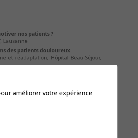
otiver nos patients ?
V, Lausanne
ons des patients douloureux
ne et réadaptation, Hôpital Beau-Séjour,
s envers la physiothérapie et les
e Santé Vaud, Lausanne et collaborateurs
 pour améliorer votre expérience
ologie, Hôpital du Valais
ou prothèse ?
opédie et traumatologie, DAL-CHUV,