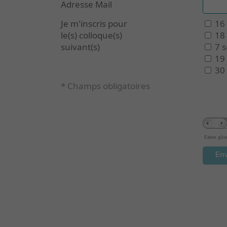
Adresse Mail
Je m'inscris pour
16 
le(s) colloque(s)
18 
suivant(s)
7 s
19 
30
* Champs obligatoires
Faites glis