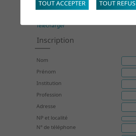
TOUT ACCEPTER
TOUT REFUS
Flyer
Télécharger
Inscription
Nom
Prénom
Institution
Profession
Adresse
NP et localité
N° de téléphone