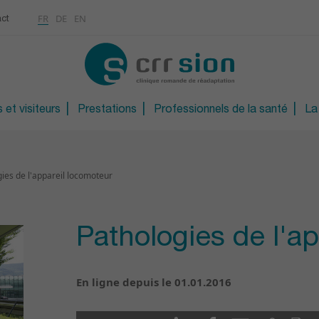
Multimédias
Rhumatologie
a
ontinue
FR
DE
EN
ct
CONTACT
Ostéoporose / Densitom
ns
Orthopédie technique
S
Orthopédie technique d
 et visiteurs
Prestations
Professionnels de la santé
La
ies de l'appareil locomoteur
Pathologies de l'a
En ligne depuis le 01.01.2016