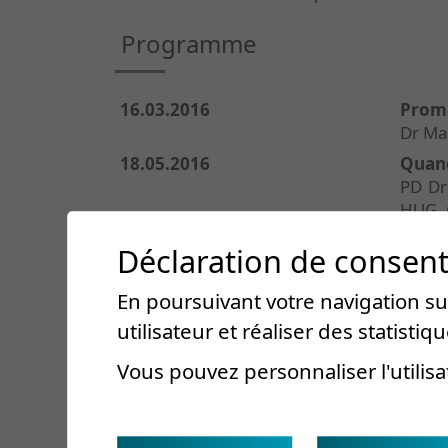
Programme
16.03.2016
Promo
Dr Ma
18.05.2016
Quand
PD Dr
HUG,
07.09.2016
Les 
Déclaration de consen
physi
Prof.
En poursuivant votre navigation sur
19.10.2016
Les i
utilisateur et réaliser des statistiqu
PD Dr 
Vous pouvez personnaliser l'utilisa
30.11.2016
Trait
PD Dr 
Laus