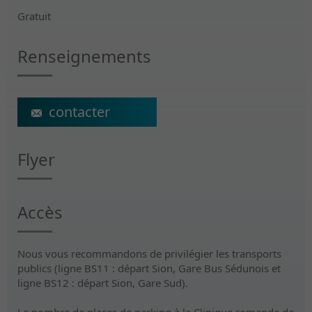
Gratuit
Renseignements
michael.duc@crr-suva.ch
Flyer
Accès
Nous vous recommandons de privilégier les transports
publics (ligne BS11 : départ Sion, Gare Bus Sédunois et
ligne BS12 : départ Sion, Gare Sud).
Le nombre de places de parking à la Clinique romande de