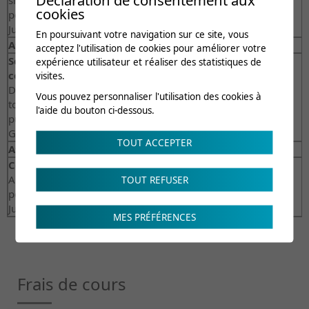
cookies
pendant l’effort
Justine Veuthey, Diététicienne du sport | CRR
En poursuivant votre navigation sur ce site, vous
Atelier 2
acceptez l'utilisation de cookies pour améliorer votre
Solide sur ses appuis : renforcement & stabilité du
expérience utilisateur et réaliser des statistiques de
coureur
visites.
Découvre des exercices simples et efficaces pour améliorer
Vous pouvez personnaliser l'utilisation des cookies à
ton équilibre, prévenir les blessures et rendre ta foulée plus
l'aide du bouton ci-dessous.
puissante et fluide.
Grégory Quennoz, spécialiste en entraînement | CRR
TOUT ACCEPTER
Atelier 3
Courir mieux, pas plus : l’art de la foulée efficace
Apprends à optimiser ta technique, ta posture et ta cadence
TOUT REFUSER
pour courir plus léger, plus fluide et avec plus de plaisir.
Justin Mottet, spécialiste en entraînement | CRR
MES PRÉFÉRENCES
Frais de cours