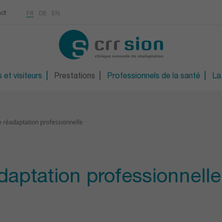
Multimédias
Rhumatologie
a
ontinue
FR
DE
EN
ct
CONTACT
Ostéoporose / Densitom
ns
Orthopédie technique
S
Orthopédie technique d
 et visiteurs
Prestations
Professionnels de la santé
La
réadaptation professionnelle
aptation professionnelle