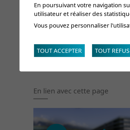
En poursuivant votre navigation sur
pour appareil locomoteur
utilisateur et réaliser des statistiqu
Tél. secrétariat
Vous pouvez personnaliser l'utilisa
+41 27 603 21 75
secretariat.rea@crr-s
TOUT ACCEPTER
TOUT REFUS
En lien avec cette page