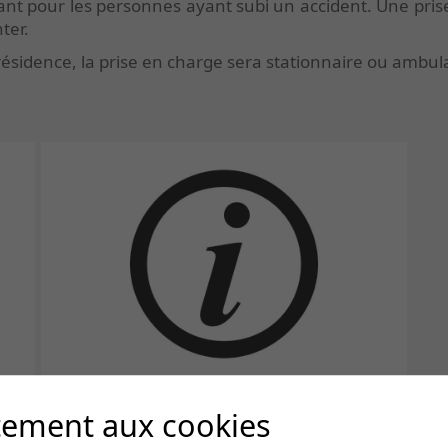
rtant pour les personnes ayant subi un accident. Une pri
ter.
 résidence, la prise en charge sera stationnaire ou ambula
tement aux cookies
INFORMATIONS