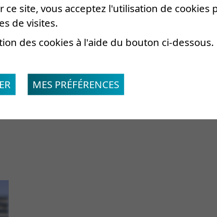
 ce site, vous acceptez l'utilisation de cookies
pour neurologie
es de visites.
Tél. secrétariat
tion des cookies à l'aide du bouton ci-dessous.
+41 27 603 21 80
uva.ch
secretariat.neuro@crr-suva.ch
ER
MES PRÉFÉRENCES