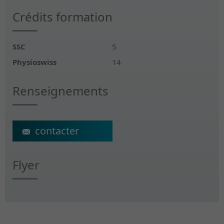
Crédits formation
SSC
5
Physioswiss
14
Renseignements
ecs@crr-suva.ch
Flyer