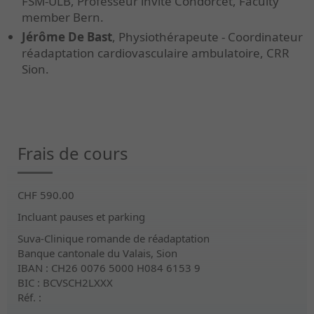
FSM-ULB, Professeur invité Condorcet, Faculty
member Bern.
Jérôme De Bast
, Physiothérapeute - Coordinateur
réadaptation cardiovasculaire ambulatoire, CRR
Sion.
Frais de cours
CHF 590.00
Incluant pauses et parking
Suva-Clinique romande de réadaptation
Banque cantonale du Valais, Sion
IBAN : CH26 0076 5000 H084 6153 9
BIC : BCVSCH2LXXX
Réf. :