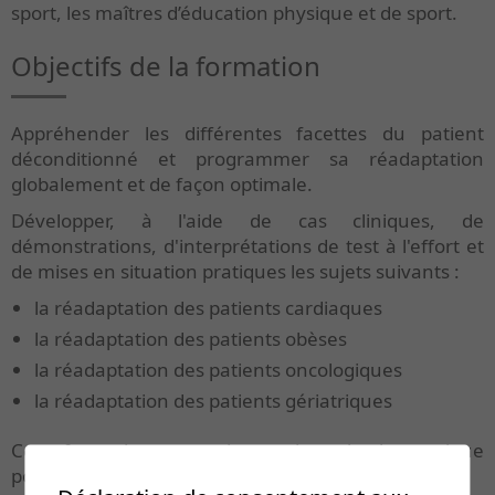
sport, les maîtres d’éducation physique et de sport.
Objectifs de la formation
Appréhender les différentes facettes du patient
déconditionné et programmer sa réadaptation
globalement et de façon optimale.
Développer, à l'aide de cas cliniques, de
démonstrations, d'interprétations de test à l'effort et
de mises en situation pratiques les sujets suivants :
la réadaptation des patients cardiaques
la réadaptation des patients obèses
la réadaptation des patients oncologiques
la réadaptation des patients gériatriques
Cette formation se veut interactive et la plus pratique
possible, des espaces de discussions sont prévus.