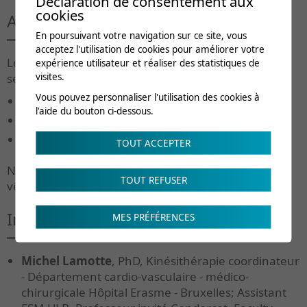
Déclaration de consentement aux
cookies
Ateliers pratiques
En poursuivant votre navigation sur ce site, vous
acceptez l'utilisation de cookies pour améliorer votre
Lors de cette formation, 3 ateliers pratiques vous
expérience utilisateur et réaliser des statistiques de
visites.
seront proposés :
Vous pouvez personnaliser l'utilisation des cookies à
entraînement par intervalles sur vélo
l'aide du bouton ci-dessous.
entraînement par intervalles en circuit
renforcement musculaire sur machines
TOUT ACCEPTER
Nous vous conseillons d'apporter avec vous des
TOUT REFUSER
vêtements confortables et des chaussures de sport.
Intervenants
MES PRÉFÉRENCES
Michel Lamotte
, PhD, Kinésithérapie coordinateur
- Département cardio-vasculaire - médico-
chirurgicale Hôpital Erasme - Bruxelles; Assistant