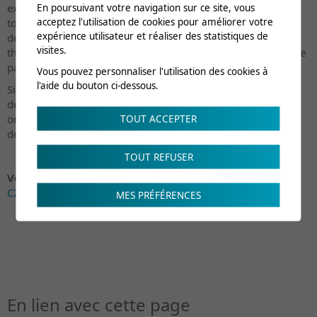
exemple, de passer d’un lieu réel à un environnement
En poursuivant votre navigation sur ce site, vous
acceptez l'utilisation de cookies pour améliorer votre
totalement virtuel ou, pour plus de sécurité, d’alterner les
expérience utilisateur et réaliser des statistiques de
deux selon les besoins. Il est ainsi plus facile pour le ou la
visites.
thérapeute de s’adapter précisément aux capacités de chaque
patient.
Vous pouvez personnaliser l'utilisation des cookies à
l'aide du bouton ci-dessous.
Si cette approche thérapeutique n’en est encore qu’à ses
débuts, les intervenants impliqués dans le parcours de soins
ont déjà acquis une expérience significative qui permet d’en
TOUT ACCEPTER
démontrer les bénéfices dans certaines situations.
TOUT REFUSER
Voici une vidéo de démonstration :
C2Motion - Contenu en Réalité Augmentée - YouTube
MES PRÉFÉRENCES
En lien avec cette page