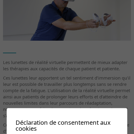
Les lunettes de réalité virtuelle permettent de mieux adapter
les thérapies aux capacités de chaque patient et patiente.
Ces lunettes leur apportent un tel sentiment d’immersion qu’il
leur est possible de travailler plus longtemps sans se rendre
compte de la fatigue. L’utilisation de la réalité virtuelle permet
ainsi aux patients de prolonger leurs efforts et d’atteindre de
nouvelles limites dans leur parcours de réadaptation,
notamment pour faire des exercices de mémoire ou lorsqu’il
s’agit de réapprendre à effectuer un mouvement.
Déclaration de consentement aux
Cette technologie ouvre des possibilités infinies dans le cadre
cookies
d’un accompagnement thérapeutique. Elle permet, par