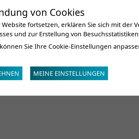
endung von Cookies
 Website fortsetzen, erklären Sie sich mit der
ses und zur Erstellung von Besuchsstatistiken
eser Patienten greift die Klinik auf ihre technischen E
können Sie Ihre Cookie-Einstellungen anpasse
hrungsberatung, orthopädietechnische Werkstatt (Proth
rmationen
LEHNEN
MEINE EINSTELLUNGEN