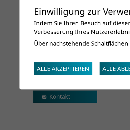
Einwilligung zur Verw
Indem Sie Ihren Besuch auf dieser
Verbesserung Ihres Nutzererlebnis
Im Rahmen der Abklärung und Betreuung di
Über nachstehende Schaltflächen 
Kompetenzen (Pflege, Sozialdienst, Ernä
Kontakt und praktische Info
ALLE AKZEPTIEREN
ALLE AB
Tel. +41 27 603 20 50
secretariat.ambu@crr-suva.ch