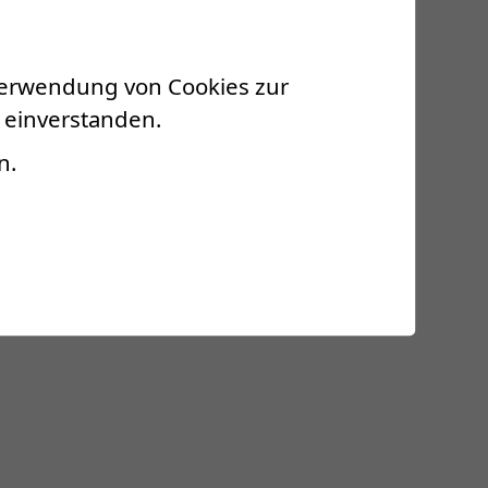
 Verwendung von Cookies zur
 einverstanden.
inrichtungen und interdisziplinären
n.
esen und Schuhwerk)) zurück.