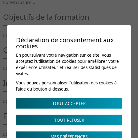
Lorem ipsum...
Objectifs de la formation
Lorem ipsum...
Déclaration de consentement aux
cookies
Contenu du cours
En poursuivant votre navigation sur ce site, vous
acceptez l'utilisation de cookies pour améliorer votre
expérience utilisateur et réaliser des statistiques de
Lorem ipsum...
visites.
Intervenants
Vous pouvez personnaliser l'utilisation des cookies à
l'aide du bouton ci-dessous.
Lorem ipsum...
TOUT ACCEPTER
Frais de cours
TOUT REFUSER
Lorem ipsum...
MES PRÉFÉRENCES