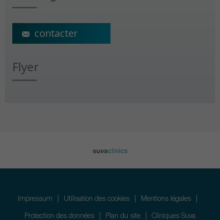
ecs@crr-suva.ch
Flyer
Impressum
Utilisation des cookies
Mentions légales
Protection des données
Plan du site
Cliniques Suva