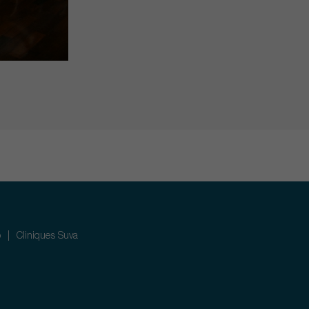
p
Cliniques Suva