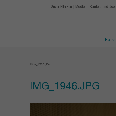
Unsere Charta
Gastronomie
Ausbildungszentrum
Suva-Kliniken
Medien
Karriere und Job
KARRIERE UND JOBS
Freizeitbeschäftigung
Anstehende Schulun
Ihre Vorteile als Mitarbe
BESUCHSZEITEN
Berufslehre an der CR
Patie
IMG_1946.JPG
IMG_1946.JPG