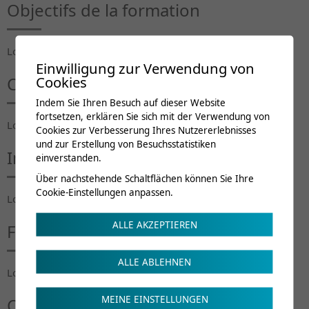
Objectifs de la formation
Lorem ipsum...
Einwilligung zur Verwendung von
Cookies
Contenu du cours
Indem Sie Ihren Besuch auf dieser Website
fortsetzen, erklären Sie sich mit der Verwendung von
Lorem ipsum...
Cookies zur Verbesserung Ihres Nutzererlebnisses
und zur Erstellung von Besuchsstatistiken
Intervenants
einverstanden.
Über nachstehende Schaltflächen können Sie Ihre
Cookie-Einstellungen anpassen.
Lorem ipsum...
ALLE AKZEPTIEREN
Frais de cours
ALLE ABLEHNEN
Lorem ipsum...
MEINE EINSTELLUNGEN
Crédits de formation