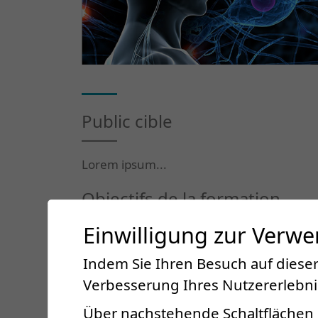
Public cible
Lorem ipsum...
Objectifs de la formation
Einwilligung zur Verw
Lorem ipsum...
Indem Sie Ihren Besuch auf dieser
Contenu du cours
Verbesserung Ihres Nutzererlebnis
Über nachstehende Schaltflächen 