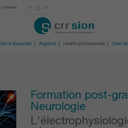
Multimedia
Rheumatologie
FR
DE
EN
s
Kontakt
KONTAKT
Osteoporose / Densitom
gen
iter/in
Orthopädietechnische W
R
Technische Orthopädie 
nten & Besucher
Angebot
Health professionals
Über die
Formation post-gr
Neurologie
L'électrophysiolog