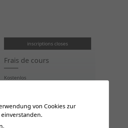
inscriptions closes
Frais de cours
Kostenlos
Renseignements
 Verwendung von Cookies zur
 einverstanden.
ecs@crr-suva.ch
n.