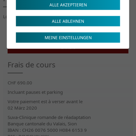
ALLE AKZEPTIEREN
Lorem ipsum...
ALLE ABLEHNEN
MEINE EINSTELLUNGEN
annulé
Frais de cours
CHF 690.00
Incluant pauses et parking
Votre paiement est à verser avant le
02 März 2020
Suva-Clinique romande de réadaptation
Banque cantonale du Valais, Sion
IBAN : CH26 0076 5000 H084 6153 9