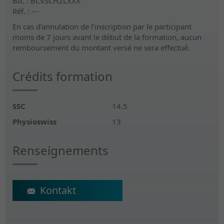
BIC : BCVSCH2LXXX
Réf. : ---
En cas d’annulation de l’inscription par le participant
moins de 7 jours avant le début de la formation, aucun
remboursement du montant versé ne sera effectué.
Crédits formation
SSC
14.5
Physioswiss
13
Renseignements
ecs@crr-suva.ch