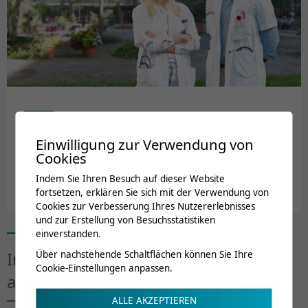
Weiterbildung
Einwilligung zur Verwendung von
Cookies
Ärztinnen und Ärzte, die einen Facharzttitel erwerben
möchten, können sich in den verschiedenen Abteilungen und
Indem Sie Ihren Besuch auf dieser Website
Stationen der CRR spezialisieren.
fortsetzen, erklären Sie sich mit der Verwendung von
Cookies zur Verbesserung Ihres Nutzererlebnisses
und zur Erstellung von Besuchsstatistiken
einverstanden.
Informieren Sie sich über unserer
Über nachstehende Schaltflächen können Sie Ihre
Cookie-Einstellungen anpassen.
anstehenden Ausbildungsangebote
ALLE AKZEPTIEREN