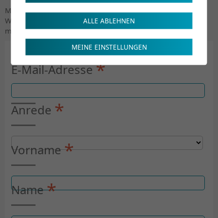
Möchten Sie per Mail über unsere anstehenden Aus- und
Weiterbildungen informiert werden? Dann melden Sie sich
ALLE ABLEHNEN
mithilfe des unten stehenden Formulars gleich an.
MEINE EINSTELLUNGEN
*
E-Mail-Adresse
*
Anrede
*
Vorname
*
Name