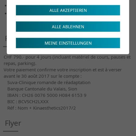
Créer et bénéficier de l‘environnement
ALLE AKZEPTIEREN
Le concept d’Environnement
ALLE ABLEHNEN
Frais de cours
MEINE EINSTELLUNGEN
CHF 790.- pour 4 jours (incluant matériel de cours, pauses et
repas, parking).
Votre paiement confirme votre inscription et est à verser
avant le 30 août 2017 sur le compte :
Suva-Clinique romande de réadaptation
Banque Cantonale du Valais, Sion
IBAN : CH26 0076 5000 H084 6153 9
BIC : BCVSCH2LXXX
Réf : Nom + Kinaesthetics2017/2
Flyer