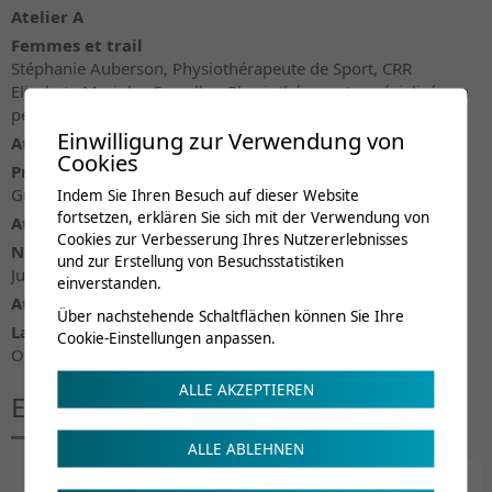
Atelier A
Femmes et trail
Stéphanie Auberson, Physiothérapeute de Sport, CRR
Elisabete Marinho Carvalho, Physiothérapeute spécialisée en
pelvi-périnéologie, CRR
Einwilligung zur Verwendung von
Atelier B
Cookies
Préparation psychologique au trail
Guillaume Bétrisey, Psychologue du sport, CRR
Indem Sie Ihren Besuch auf dieser Website
fortsetzen, erklären Sie sich mit der Verwendung von
Atelier C
Cookies zur Verbesserung Ihres Nutzererlebnisses
Nutrition et hydratation du traileur
und zur Erstellung von Besuchsstatistiken
Justine Veuthey, Diététicienne du sport, CRR
einverstanden.
Atelier D
Über nachstehende Schaltflächen können Sie Ihre
La panoplie du matériel du traileur
Cookie-Einstellungen anpassen.
Olivier Denis, Follomi Sports
ALLE AKZEPTIEREN
En partenariat avec
ALLE ABLEHNEN