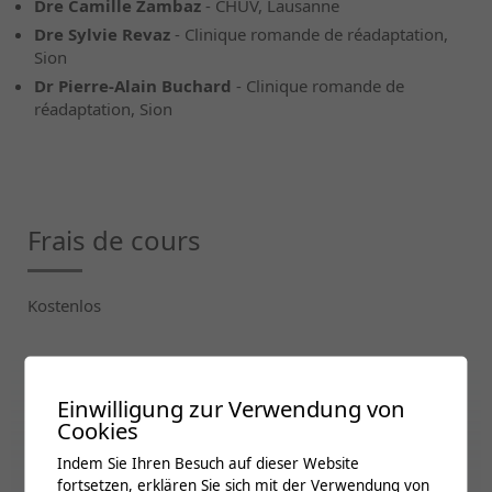
Dre Camille Zambaz
- CHUV, Lausanne
Dre Sylvie Revaz
- Clinique romande de réadaptation,
Sion
Dr Pierre-Alain Buchard
- Clinique romande de
réadaptation, Sion
Frais de cours
Kostenlos
Crédits formation
Einwilligung zur Verwendung von
Cookies
SSMIG
2
Indem Sie Ihren Besuch auf dieser Website
SSR
2
fortsetzen, erklären Sie sich mit der Verwendung von