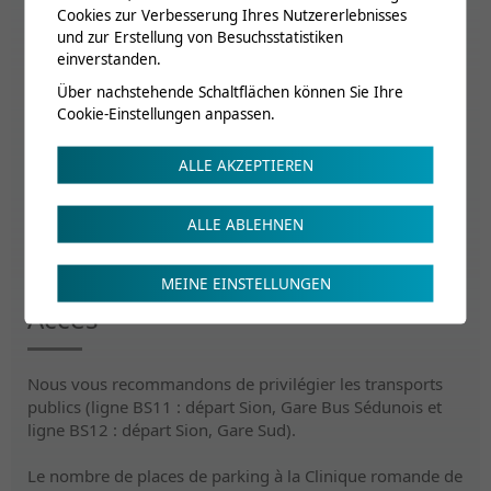
SSMPR
2
Cookies zur Verbesserung Ihres Nutzererlebnisses
und zur Erstellung von Besuchsstatistiken
einverstanden.
Renseignements
Über nachstehende Schaltflächen können Sie Ihre
Cookie-Einstellungen anpassen.
ecs@crr-suva.ch
ALLE AKZEPTIEREN
ALLE ABLEHNEN
Flyer
MEINE EINSTELLUNGEN
Accès
Nous vous recommandons de privilégier les transports
publics (ligne BS11 : départ Sion, Gare Bus Sédunois et
ligne BS12 : départ Sion, Gare Sud).
Le nombre de places de parking à la Clinique romande de