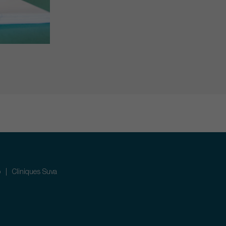
p
Cliniques Suva