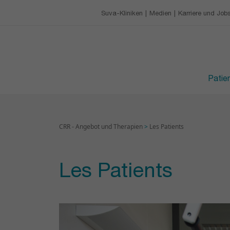
Unsere Charta
Gastronomie
Ausbildungszentrum
Suva-Kliniken
Medien
Karriere und Job
KARRIERE UND JOBS
Freizeitbeschäftigung
Anstehende Schulun
Ihre Vorteile als Mitarbe
BESUCHSZEITEN
Berufslehre an der CR
Patie
CRR - Angebot und Therapien
>
Les Patients
Les Patients