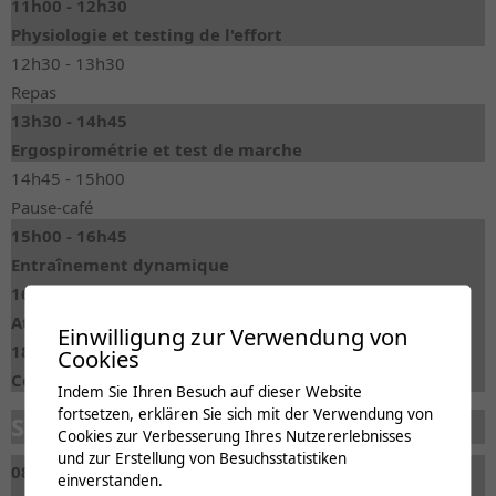
11h00 - 12h30
Physiologie et testing de l'effort
12h30 - 13h30
Repas
13h30 - 14h45
Ergospirométrie et test de marche
14h45 - 15h00
Pause-café
15h00 - 16h45
Entraînement dynamique
16h45 - 18h00
Ateliers pratiques
Einwilligung zur Verwendung von
18h00 - 18h15
Cookies
Conclusion
Indem Sie Ihren Besuch auf dieser Website
fortsetzen, erklären Sie sich mit der Verwendung von
Samedi 8 novembre 2025
Cookies zur Verbesserung Ihres Nutzererlebnisses
und zur Erstellung von Besuchsstatistiken
08h00 - 09h30
einverstanden.