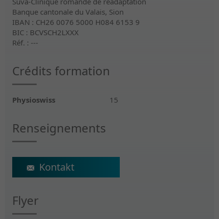
Suva-Clinique romande de réadaptation
Banque cantonale du Valais, Sion
IBAN : CH26 0076 5000 H084 6153 9
BIC : BCVSCH2LXXX
Réf. : ---
Crédits formation
Physioswiss
15
Renseignements
ecs@crr-suva.ch
Flyer