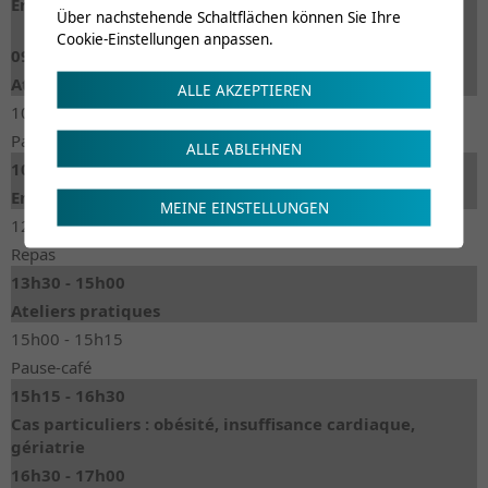
Entraînement dynamique (suite et cas cliniques)
Über nachstehende Schaltflächen können Sie Ihre
Cookie-Einstellungen anpassen.
09h30 - 10h30
Ateliers pratiques
ALLE AKZEPTIEREN
10h30 - 10h45
Pause-café
ALLE ABLEHNEN
10h45 - 12h30
Entraînement de la force
MEINE EINSTELLUNGEN
12h30 - 13h30
Repas
13h30 - 15h00
Ateliers pratiques
15h00 - 15h15
Pause-café
15h15 - 16h30
Cas particuliers : obésité, insuffisance cardiaque,
gériatrie
16h30 - 17h00