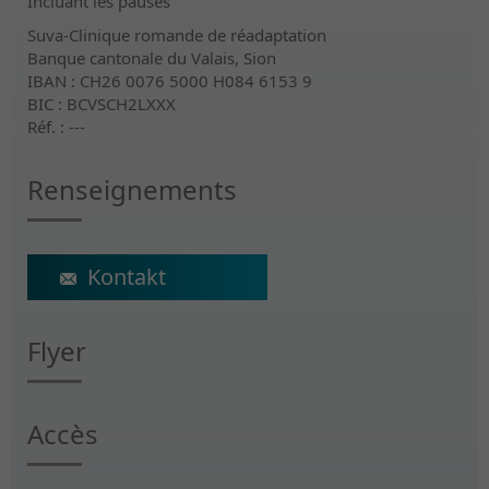
Incluant les pauses
Suva-Clinique romande de réadaptation
Banque cantonale du Valais, Sion
IBAN : CH26 0076 5000 H084 6153 9
BIC : BCVSCH2LXXX
Réf. : ---
Renseignements
ecs@crr-suva.ch
Flyer
Accès