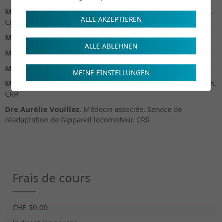
M. Mathieu Meister
, ICUS, Soins infirmiers, Soins TRAUMA,
ALLE AKZEPTIEREN
CRR
M. Fabio Pereira Caetano
, Ergothérapeute, CRR
ALLE ABLEHNEN
Mme Yaëlle Perrottet
, Physiothérapeute, CRR
Mme Estelle Schmid
, Physiothérapeute, CRR
MEINE EINSTELLUNGEN
Mme Cyrielle Thurre
, Service social et Gestion d'assurances,
CRR
Dre Aurélie Vouilloz
, Médecin associée, Service de
réadaptation de l'appareil locomoteur, CRR
Frais de cours
CHF 50.00