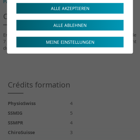
Paiement avec QR-Code
ALLE AKZEPTIEREN
Conditions d'annulation
ALLE ABLEHNEN
En cas d'annulation de l'inscription par le participant moins de
7 jours avant le début de la formation, aucun remboursement
MEINE EINSTELLUNGEN
du montant versé ne sera effectué.
Crédits formation
PhysioSwiss
4
SSMIG
5
SSMPR
4
ChiroSuisse
3