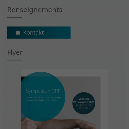
Renseignements
ecs@crr-suva.ch
Flyer