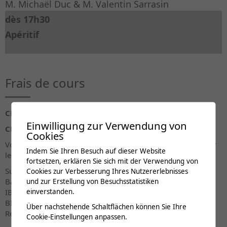
M. Michaël Duc & M. Valentin Sarrasin
dès 17h30
Apéritif
Frais de cours
CHF 100.00
(incluant pause)
Einwilligung zur Verwendung von
CHF 50.00
tarif étudiant-e (incluant pause)
Cookies
Votre paiement est à verser avant le
21 novembre 2025
sur
Indem Sie Ihren Besuch auf dieser Website
le compte :
fortsetzen, erklären Sie sich mit der Verwendung von
Suva-Clinique romande de réadaptation
Cookies zur Verbesserung Ihres Nutzererlebnisses
Banque cantonale du Valais, Sion
und zur Erstellung von Besuchsstatistiken
IBAN : CH26 0076 5000 H084 6153 9
einverstanden.
BIC : BCVSCH2LXXX
Über nachstehende Schaltflächen können Sie Ihre
Réf. : Nom + symposiumcrr-conferences
Cookie-Einstellungen anpassen.