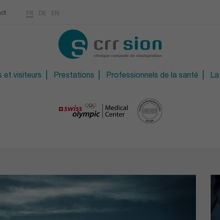
Multimédias
Rhumatologie
a
ontinue
FR
DE
EN
ct
CONTACT
Ostéoporose / Densitom
ns
Orthopédie technique
S
Orthopédie technique d
 et visiteurs
Prestations
Professionnels de la santé
La