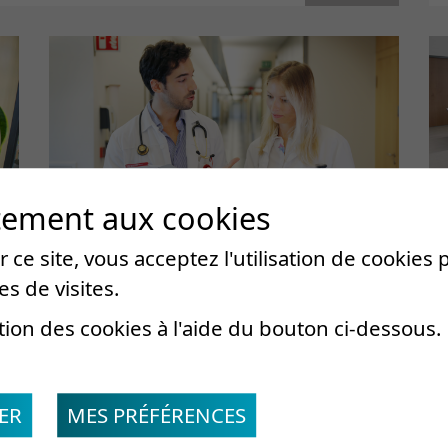
tement aux cookies
 ce site, vous acceptez l'utilisation de cookies
es de visites.
Carrière
tion des cookies à l'aide du bouton ci-dessous.
Chaque collaboratrice et collaborateur
de la Clinique romande de
ER
MES PRÉFÉRENCES
réadaptation cherche, par son
intervention directe ou indirecte, et