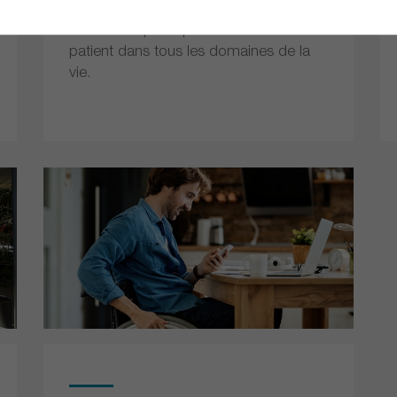
dans un esprit d’interdisciplinarité, à
favoriser la participation active du
patient dans tous les domaines de la
vie.