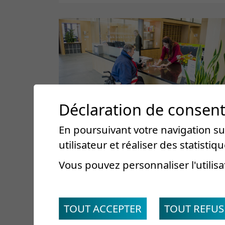
Déclaration de consen
En poursuivant votre navigation sur
utilisateur et réaliser des statistiqu
Demande d'admission
Vous pouvez personnaliser l'utilisa
Bienvenue dans notre espace dédié
aux professionnels de la santé.
TOUT ACCEPTER
TOUT REFUS
Simplifiez vos démarches en utilisant
notre formulaire de demande