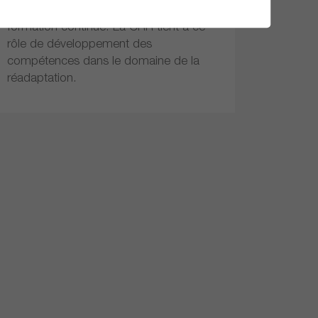
secteur de la formation et de la
formation continue. La CRR tient à ce
rôle de développement des
compétences dans le domaine de la
réadaptation.