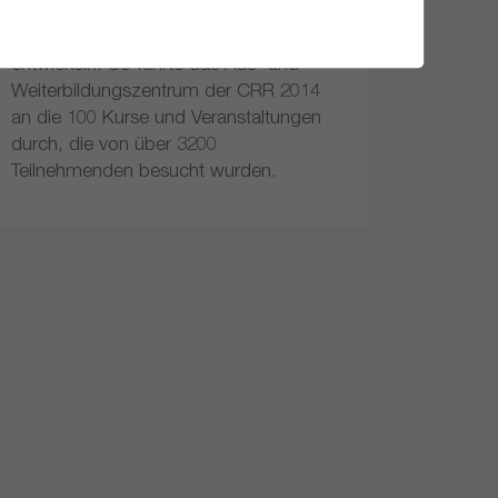
Kompetenzen im Bereich der
Rehabilitation kontinuierlich weiter zu
entwickeln. So führte das Aus- und
Weiterbildungszentrum der CRR 2014
an die 100 Kurse und Veranstaltungen
durch, die von über 3200
Teilnehmenden besucht wurden.