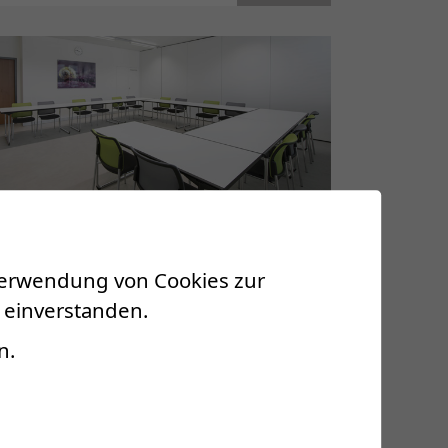
 Verwendung von Cookies zur
 einverstanden.
Ausbildungszentrum
n.
Als Referenzklinik für Rehabilitation
betätigt sich die CRR aktiv in der Aus-
und Weiterbildung. Die Klinik legt
grossen Wert darauf, ihre