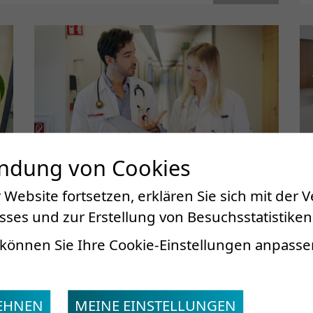
endung von Cookies
 Website fortsetzen, erklären Sie sich mit der
ses und zur Erstellung von Besuchsstatistiken
Karriere und Jobs
können Sie Ihre Cookie-Einstellungen anpasse
Jede Mitarbeiterin und jeder Mitarbeiter
der Clinique romande de réadaptation
setzt sich direkt oder indirekt dafür ein,
LEHNEN
MEINE EINSTELLUNGEN
dass sich der Patient oder die Patientin