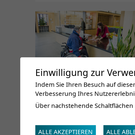
Einwilligung zur Verw
Indem Sie Ihren Besuch auf dieser
Verbesserung Ihres Nutzererlebnis
Patientenanmeldung
Über nachstehende Schaltflächen 
Ihre Anmeldungen können Sie uns
völlig unkompliziert mithilfe unseres
Anmeldeformulars übermitteln.
ALLE AKZEPTIEREN
ALLE AB