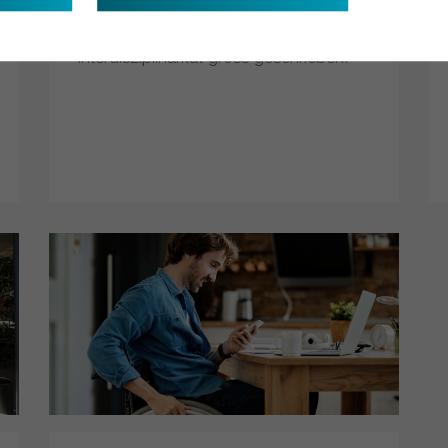
aktiv an allen Lebensbereichen
beteiligen kann. Dabei wird
Interdisziplinarität gross geschrieben.