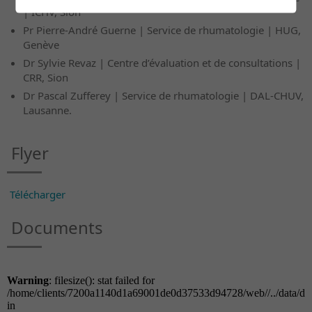
| ICHV, Sion
Pr Pierre-André Guerne | Service de rhumatologie | HUG,
Genève
Dr Sylvie Revaz | Centre d’évaluation et de consultations |
CRR, Sion
Dr Pascal Zufferey | Service de rhumatologie | DAL-CHUV,
Lausanne.
Flyer
Télécharger
Documents