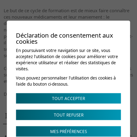
Le but de ce cycle de formation est de mieux faire connaître
ces nouveaux médicaments et leur maniement : le
développement de techniques de mesure d’anticorps
neutralisants et de taux résiduels de cytokines nous
Déclaration de consentement aux
permettra-il ainsi de mieux gérer leur prescription? Convient-
cookies
il enfin de s’interroger sur des thématiques fréquemment
soulevées, telles que l’influence de la nutrition sur la
En poursuivant votre navigation sur ce site, vous
survenue de certaines atteintes articulaires?
acceptez l'utilisation de cookies pour améliorer votre
expérience utilisateur et réaliser des statistiques de
Ces différents thèmes sont abordés sous forme de questions
visites.
suivies de mises au points qui se veulent avant tout pratiques
Vous pouvez personnaliser l'utilisation des cookies à
et critiques.
l'aide du bouton ci-dessous.
Dr Sylvie Revaz Dr Pierre-Alain Buchard
TOUT ACCEPTER
Intervenants
TOUT REFUSER
MES PRÉFÉRENCES
Dr Lionel Arlettaz | Service d’immunologie et allergologie