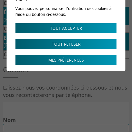
CHF 280.-
Vous pouvez personnaliser l'utilisation des cookies à
ÉQUIPE DE 2 PERSONNES
l'aide du bouton ci-dessous.
(Rabais de -17%)
CHF 230.- / personne
TOUT ACCEPTER
ÉQUIPE DE 3 PERSONNES
TOUT REFUSER
(Rabais de -28%)
CHF 200.- / par personne
MES PRÉFÉRENCES
Contact
Laissez-nous vos coordonnées ci-dessous et nous
vous recontacterons par téléphone.
Nom