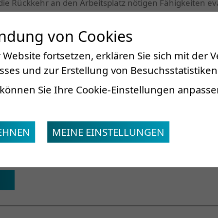
die Rückkehr an den Arbeitsplatz nötigen Fähigkeiten eva
 und nach Ausfüllen eines Fragebogens werden die Patie
t genommen.
endung von Cookies
de Leistungserprobung mittels insgesamt 29 standardis
 Website fortsetzen, erklären Sie sich mit der
ne realitätsnahe Beurteilung der arbeitsbezogenen, ergo
ses und zur Erstellung von Besuchsstatistiken
ssend mit dem erforderlichen Stellenprofil verglichen. Zu
eit erstellt.
können Sie Ihre Cookie-Einstellungen anpasse
LEHNEN
MEINE EINSTELLUNGEN
crr-suva.ch