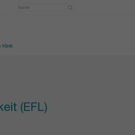
etrie
erkstatt
des Fusses
 Klinik
eit (EFL)