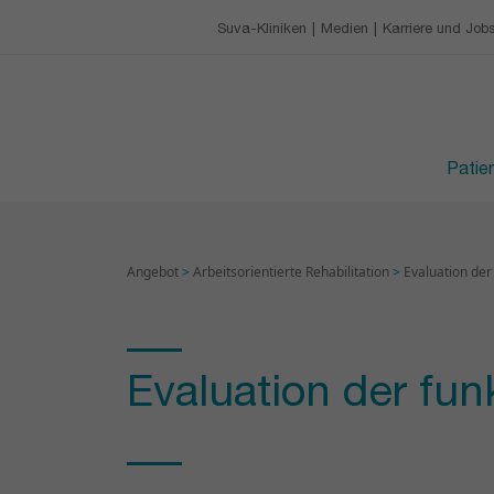
Unsere Charta
Gastronomie
Ausbildungszentrum
Suva-Kliniken
Medien
Karriere und Job
KARRIERE UND JOBS
Freizeitbeschäftigung
Anstehende Schulun
Ihre Vorteile als Mitarbe
BESUCHSZEITEN
Berufslehre an der CR
Patie
Angebot
>
Arbeitsorientierte Rehabilitation
>
Evaluation der 
Evaluation der fun