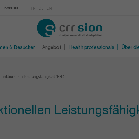
Multimedia
Rheumatologie
FR
DE
EN
s
Kontakt
KONTAKT
Osteoporose / Densitom
gen
iter/in
Orthopädietechnische W
R
Technische Orthopädie 
nten & Besucher
Angebot
Health professionals
Über die
funktionellen Leistungsfähigkeit (EFL)
ktionellen Leistungsfähigk