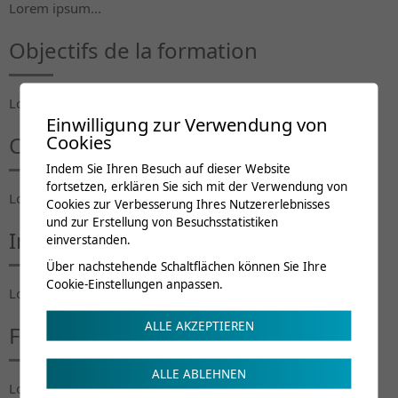
Lorem ipsum...
Objectifs de la formation
Lorem ipsum...
Einwilligung zur Verwendung von
Cookies
Contenu du cours
Indem Sie Ihren Besuch auf dieser Website
fortsetzen, erklären Sie sich mit der Verwendung von
Lorem ipsum...
Cookies zur Verbesserung Ihres Nutzererlebnisses
und zur Erstellung von Besuchsstatistiken
Intervenants
einverstanden.
Über nachstehende Schaltflächen können Sie Ihre
Cookie-Einstellungen anpassen.
Lorem ipsum...
ALLE AKZEPTIEREN
Frais de cours
ALLE ABLEHNEN
Lorem ipsum...